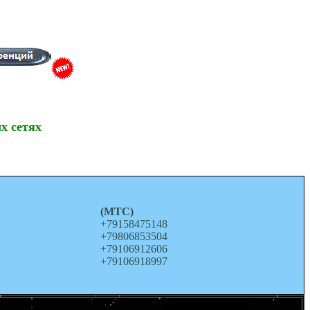
х сетях
о
(МТС)
+79158475148
+79806853504
+79106912606
+79106918997