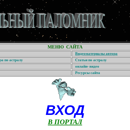
МЕНЮ САЙТА
Видеоматериалы автора
ра по астралу
Статьи по астралу
онлайн- видео
Ресурсы сайта
ВХОД
В ПОРТАЛ