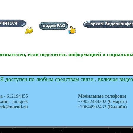
ризнателен, если поделитесь информацией в социальны
Я доступен по любым средствам связи , включая виде
ка
- 612194455
Мобильные телефоны
кайп
- juragrek
+79022434302
(Смартс)
grek@narod.ru
+79644902433
(Билайн)