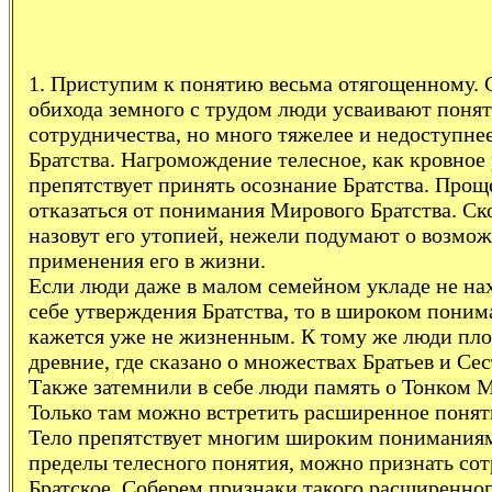
1. Приступим к понятию весьма отягощенному. 
обихода земного с трудом люди усваивают поня
сотрудничества, но много тяжелее и недоступне
Братства. Нагромождение телесное, как кровное 
препятствует принять осознание Братства. Про
отказаться от понимания Мирового Братства. Ск
назовут его утопией, нежели подумают о возмо
применения его в жизни.
Если люди даже в малом семейном укладе не нах
себе утверждения Братства, то в широком поним
кажется уже не жизненным. К тому же люди пло
древние, где сказано о множествах Братьев и Сес
Также затемнили в себе люди память о Тонком 
Только там можно встретить расширенное поняти
Тело препятствует многим широким пониманиям.
пределы телесного понятия, можно признать со
Братское. Соберем признаки такого расширенног