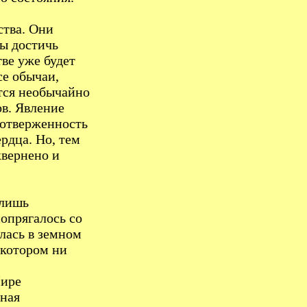
ства. Они
бы достичь
тве уже будет
се обычаи,
тся необычайно
ов. Явление
оотверженность
ердца. Но, тем
квернено и
 лишь
опрягалось со
лась в земном
 котором ни
Мире
сная