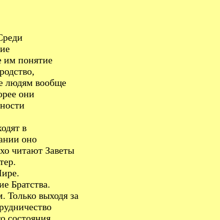
Среди
тие
е им понятие
родство,
ще людям вообще
орее они
жности
одят в
ании оно
хо читают Заветы
тер.
Мире.
е Братства.
 Только выходя за
трудничество
о состояния.