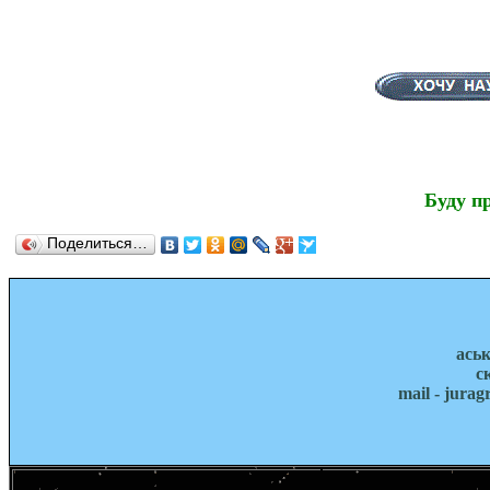
Буду п
Поделиться…
ась
с
mail - jura