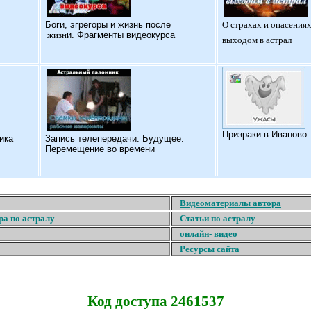
Б
оги, эгрегоры и жизнь после
О страхах и опасениях
жизн
и. Фрагменты видеокурса
выходом в астрал
Призраки в Иваново
ика
Запись телепередачи. Будущее.
Перемещение во времени
Видеоматериалы автора
ра по астралу
Статьи по астралу
онлайн- видео
Ресурсы сайта
Код доступа 2461537