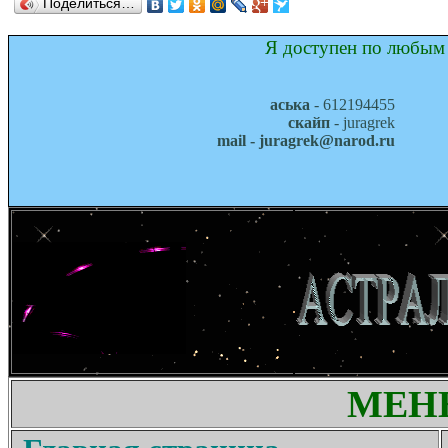
Поделиться…
Я доступен по любым 
аська
- 612194455
скайп
- juragrek
mail - juragrek@narod.ru
МЕН