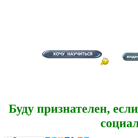
Буду признателен, есл
социа