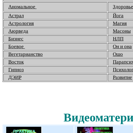
Аномальное
Здоровь
Астрал
Йога
Астрология
Магия
Аюрведа
Масоны
Бизнес
НЛП
Боевое
Он и она
Вегетарианство
Ошо
Восток
Парапси
Гипноз
Психоло
ДЭИР
Развитие
Видеоматери