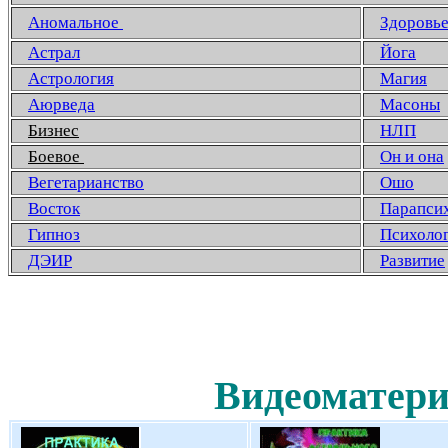
Аномальное
Здоровь
Астрал
Йога
Астрология
Магия
Аюрведа
Масоны
Бизнес
НЛП
Боевое
Он и она
Вегетарианство
Ошо
Восток
Парапси
Гипноз
Психоло
ДЭИР
Развитие
Видеоматери