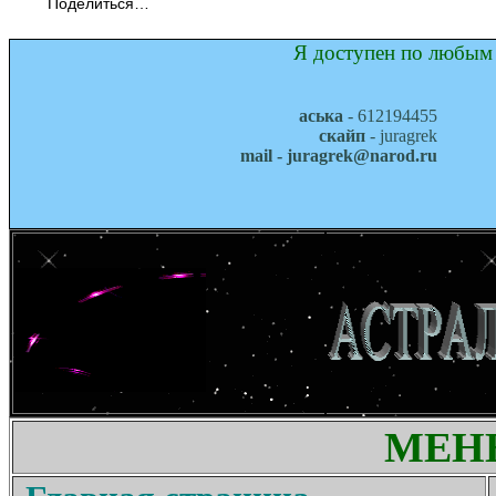
Поделиться…
Я доступен по любым 
аська
- 612194455
скайп
- juragrek
mail - juragrek@narod.ru
МЕН