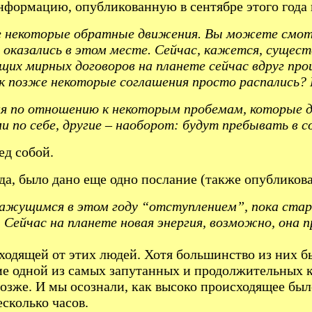
нформацию, опубликованную в сентябре этого года 
те некоторые обратные движения. Вы можете смотр
не оказались в этом месте. Сейчас, кажется, сущ
щих мирных договоров на планете сейчас вдруг про
ак позже некоторые соглашения просто распались? 
я по отношению к некоторым пробемам, которые д
по себе, другие – наоборот: будут пребывать в с
ед собой.
ида, было дано еще одно послание (также опубликов
ажущимся в этом году “отступлением”, пока стара
Сейчас на планете новая энергия, возможно, она 
ходящей от этих людей. Хотя большинство из них б
ние одной из самых запутанных и продолжительных
озже. И мы осознали, как высоко происходящее было
есколько часов.