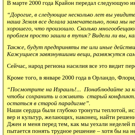
В марте 2000 года Крайон передал следующую и
“Дорогие, в следующие несколько лет вы увиди
наша Земля все делала замечательно, пока мы 
хорошего, что произошло. Сколько многообещаю
проблем просто зашли в тупик? Видели ли вы, к
Также, будут предприняты те или иные действи
Кажущиеся завязнувшими вещи, развяжутся сами 
Сейчас, народ региона насилия все это видит пер
Кроме того, в январе 2000 года в Орландо, Флор
“Посмотрите на Израиль!... Понаблюдайте за к
чтобы сохранить и оживить старый конфликт. 
остаться в старой парадигме”.
Наши сердца были глубоко тронуты теплотой, ис
вер и культур, желающих, наконец, найти реше
Джен и меня перед тем, как мы уехали неделей п
пытается понять трудное решение – хотя бы на н