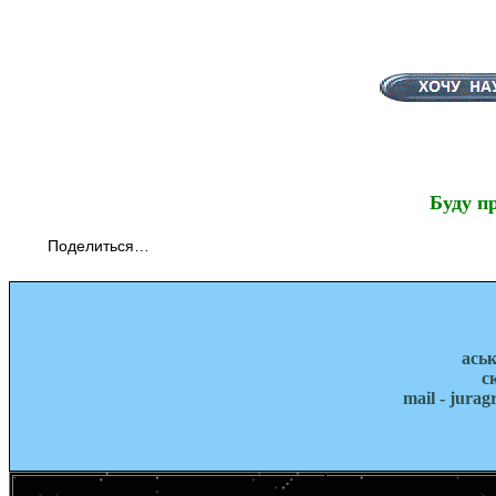
Буду п
Поделиться…
ась
с
mail - jura