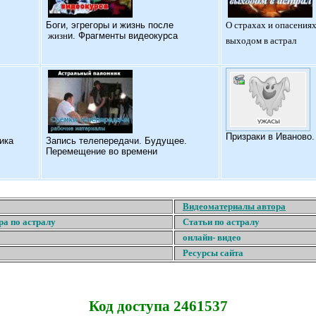
Б
оги, эгрегоры и жизнь после
О страхах и опасениях
жизн
и. Фрагменты видеокурса
выходом в астрал
Призраки в Иваново
ика
Запись телепередачи. Будущее.
Перемещение во времени
Видеоматериалы автора
ра по астралу
Статьи по астралу
онлайн- видео
Ресурсы сайта
Код доступа 2461537