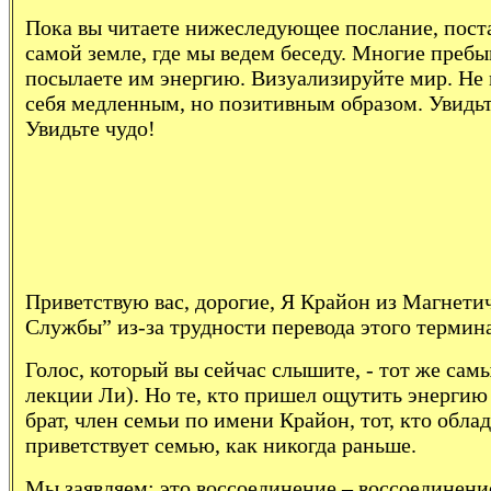
Пока вы читаете нижеследующее послание, постав
самой земле, где мы ведем беседу. Многие пребыв
посылаете им энергию. Визуализируйте мир. Не г
себя медленным, но позитивным образом. Увидьте
Увидьте чудо!
Приветствую вас, дорогие, Я Крайон из Магнети
Службы” из-за трудности перевода этого термина
Голос, который вы сейчас слышите, - тот же са
лекции Ли). Но те, кто пришел ощутить энергию 
брат, член семьи по имени Крайон, тот, кто обла
приветствует семью, как никогда раньше.
Мы заявляем: это воссоединение – воссоединени