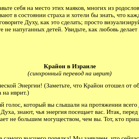
ьте себя на место этих маяков, многих из родослов
ают в состоянии страха и хотели бы знать, что кажд
оворите Духу, как это сделать; просто визуализиру
 не напуганных детей. Увидьте, как любовь делает 
Крайон в Израиле
(синхронный перевод на иврит)
ческой Энергии! (Заметьте, что Крайон отошел от 
 на иврит.)
мый голос, который вы слышали на протяжении всег
Духа, знают, чья энергия посещает вас. Итак, перед
дает не большим могуществом, чем вы. Тот, кто приш
е самого высшего порядка! Мы заявляем, что сейчас