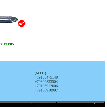
х сетях
о
(МТС)
+79158475148
+79806853504
+79106912606
+79106918997