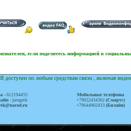
ризнателен, если поделитесь информацией в социальны
Я доступен по любым средствам связи , включая виде
ка
- 612194455
Мобильные телефоны
кайп
- juragrek
+79022434302
(Смартс)
grek@narod.ru
+79644902433
(Билайн)