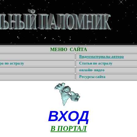
МЕНЮ САЙТА
Видеоматериалы автора
ра по астралу
Статьи по астралу
онлайн- видео
Ресурсы сайта
ВХОД
В ПОРТАЛ