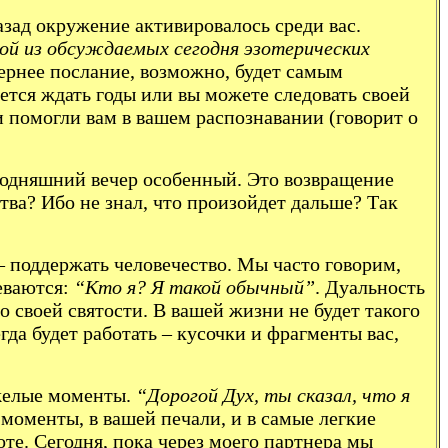
азад окружение активировалось среди вас.
й из обсуждаемых сегодня эзотерических
рнее послание, возможно, будет самым
ется ждать годы или вы можете следовать своей
и помогли вам в вашем распознавании (говорит о
сегодняшний вечер особенный. Это возвращение
тва? Ибо не знал, что произойдет дальше? Так
– поддержать человечество. Мы часто говорим,
еваются:
“Кто я? Я такой обычный”
. Дуальность
во своей святости. В вашей жизни не будет такого
гда будет работать – кусочки и фрагменты вас,
яжелые моменты.
“Дорогой Дух, ты сказал, что я
оменты, в вашей печали, и в самые легкие
оте. Сегодня, пока через моего партнера мы