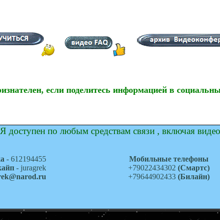
ризнателен, если поделитесь информацией в социальны
Я доступен по любым средствам связи , включая виде
ка
- 612194455
Мобильные телефоны
кайп
- juragrek
+79022434302
(Смартс)
grek@narod.ru
+79644902433
(Билайн)