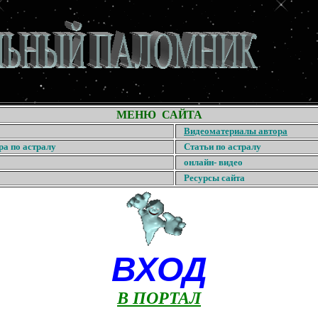
МЕНЮ САЙТА
Видеоматериалы автора
ра по астралу
Статьи по астралу
онлайн- видео
Ресурсы сайта
ВХОД
В ПОРТАЛ