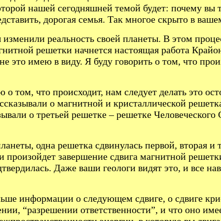
 которой нашей сегодняшней темой будет: почему в
дставить, дорогая семья. Так многое скрыто в ваше
ы изменили реальность своей планеты. В этом проце
гнитной решетки начнется настоящая работа Крайона
е это имею в виду. Я буду говорить о том, что прои
о том, что происходит, нам следует делать это о
ссказывали о магнитной и кристаллической решетка
вали о третьей решетке – решетке Человеческого С
ланеты, одна решетка сдвинулась первой, вторая и 
ни произойдет завершение сдвига магнитной решетк
одтвердилась. Даже ваши геологи видят это, и все 
больше информации о следующем сдвиге, о сдвиге кр
ении, “разрешении ответственности”, и что оно име