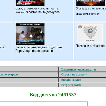
Б
оги, эгрегоры и жизнь после
О страхах и опасениях
жизн
и. Фрагменты видеокурса
выходом в астрал
Призраки в Иваново
ика
Запись телепередачи. Будущее.
Перемещение во времени
Видеоматериалы автора
ра по астралу
Статьи по астралу
онлайн- видео
Ресурсы сайта
Код доступа 2461537