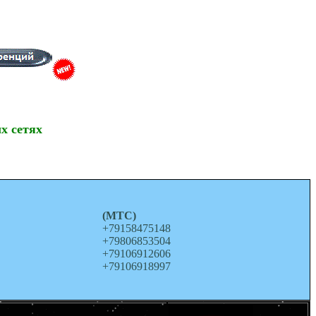
х сетях
о
(МТС)
+79158475148
+79806853504
+79106912606
+79106918997