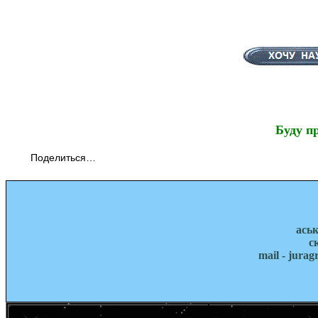
Буду п
Поделиться…
ась
с
mail - jura