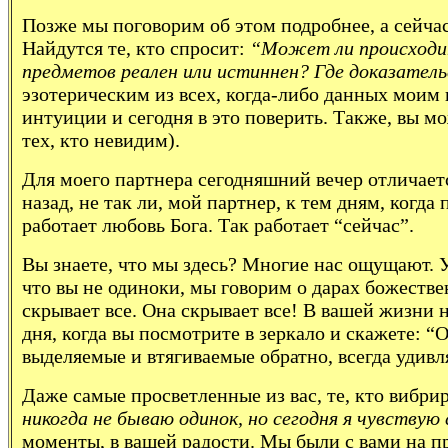
Позже мы поговорим об этом подробнее, а сейчас
Найдутся те, кто спросит:
“Может ли происходит
предметов реален или истиннен? Где доказател
эзотерическим из всех, когда-либо данных моим 
интуиции и сегодня в это поверить. Также, вы м
тех, кто невидим).
Для моего партнера сегодняшний вечер отличаетс
назад, не так ли, мой партнер, к тем дням, ког
работает любовь Бога. Так работает “сейчас”.
Вы знаете, что мы здесь? Многие нас ощущают. 
что вы не одиноки, мы говорим о дарах божеств
скрывает все. Она скрывает все! В вашей жизни н
дня, когда вы посмотрите в зеркало и скажете: “
выделяемые и втягиваемые обратно, всегда удив
Даже самые просветленные из вас, те, кто вибр
никогда не бываю одинок, но сегодня я чувствую
моменты, в вашей радости. Мы были с вами на пра