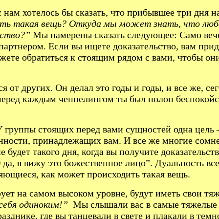
 нам хотелось бы сказать, что прибывшее три дня н
ь такая вещь? Откуда мы может знать, что любо
ьство?”
Мы намерены сказать следующее: Само вече
партнером. Если вы ищете доказательство, вам прид
ожете обратиться к стоящим рядом с вами, чтобы он
я от других. Он делал это годы и годы, и все же, 
да перед каждым ченнелингом ты был полон беспокойс
У группы стоящих перед вами сущностей одна цель 
енности, принадлежащих вам. И все же многие сомн
е будет такого дня, когда вы получите доказательст
О да, я вижу это божественное лицо”. Дуальность все
ляющиеся, как может происходить такая вещь.
ирует на самом высоком уровне, будут иметь свои т
 себя одиноким!”
Мы слышали вас в самые тяжелые м
зднике, где вы танцевали в свете и плакали в темн