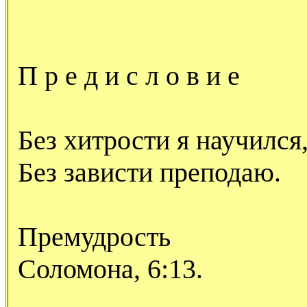
П р е д и с л о в и е
Без хитрости я научился
Без зависти преподаю.
Премудрость
Соломона, 6:13.