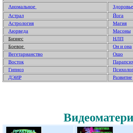
Аномальное
Здоровь
Астрал
Йога
Астрология
Магия
Аюрведа
Масоны
Бизнес
НЛП
Боевое
Он и она
Вегетарианство
Ошо
Восток
Парапси
Гипноз
Психоло
ДЭИР
Развитие
Видеоматери