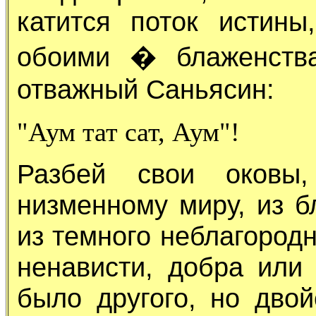
катится поток истин
обоими � блаженства
отважный Саньясин:
"Аум тат сат, Аум"!
Разбей свои оковы
низменному миру, из б
из темного неблагородн
ненависти, добра или
было другого, но двой