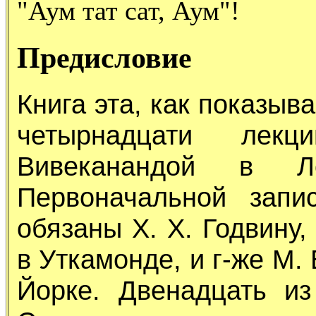
"Аум тат сат, Аум"!
Предисловие
Книга эта, как показыва
четырнадцати лекц
Вивеканандой в Л
Первоначальной запи
обязаны X. X. Годвину
в Уткамонде, и г-же М.
Йорке. Двенадцать и