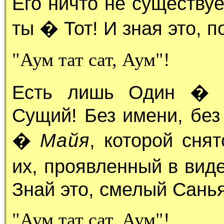
Его ничто не существуе
ты � Тот! И зная это, п
"Аум тат сат, Аум"!
Есть лишь Один � С
Сущий! Без имени, без
�
Майя
, которой сня
их, проявленный в вид
Знай это, смелый Санья
"Аум тат сат, Аум"!