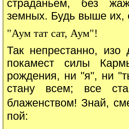
страданьем, без жа
земных. Будь выше их,
"Аум тат сат, Аум"!
Так непрестанно, изо 
покамест силы Кармы
рождения, ни "я", ни "т
стану всем; все ст
блаженством! Знай, см
пой: