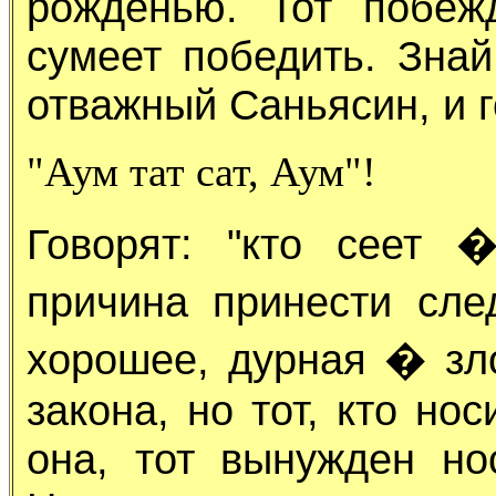
рожденью. Тот побеж
сумеет победить. Знай
отважный Саньясин, и г
"Аум тат сат, Аум"!
Говорят: "кто сеет 
причина принести сл
хорошее, дурная � зло
закона, но тот, кто но
она, тот вынужден нос