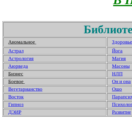
Библиоте
Аномальное
Здоровь
Астрал
Йога
Астрология
Магия
Аюрведа
Масоны
Бизнес
НЛП
Боевое
Он и она
Вегетарианство
Ошо
Восток
Парапси
Гипноз
Психоло
ДЭИР
Развитие