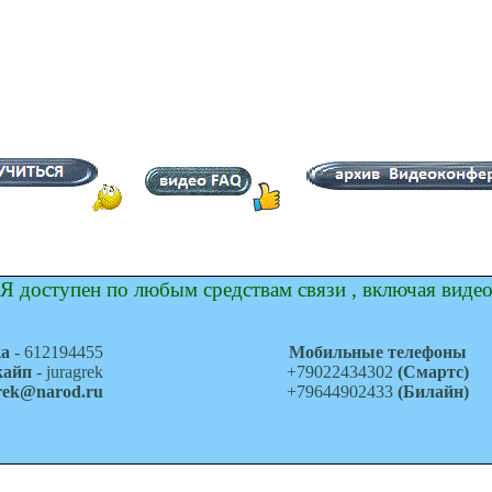
Я доступен по любым средствам связи , включая виде
ка
- 612194455
Мобильные телефоны
кайп
- juragrek
+79022434302
(Смартс)
grek@narod.ru
+79644902433
(Билайн)