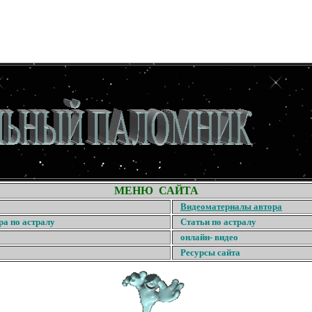
МЕНЮ САЙТА
Видеоматериалы автора
ра по астралу
Статьи по астралу
онлайн- видео
Ресурсы сайта