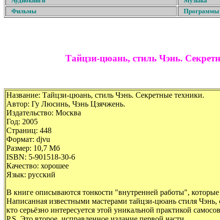
Аудиокниги
Музыка
Фильмы
Программы
Тайцзи-цюань, стиль Чэнь. Секрет
Название: Тайцзи-цюань, стиль Чэнь. Секретные техники.
Автор: Гу Люсинь, Чэнь Цзячжень.
Издательство: Москва
Год: 2005
Страниц: 448
Формат: djvu
Размер: 10,7 Мб
ISBN: 5-901518-30-6
Качество: хорошее
Язык: русский
В книге описываются тонкости "внутренней работы", которые п
Написанная известными мастерами тайцзи-цюань стиля Чэнь, о
кто серьёзно интересуется этой уникальной практикой самосо
P.S. Это второе, исправленное издание первой части.