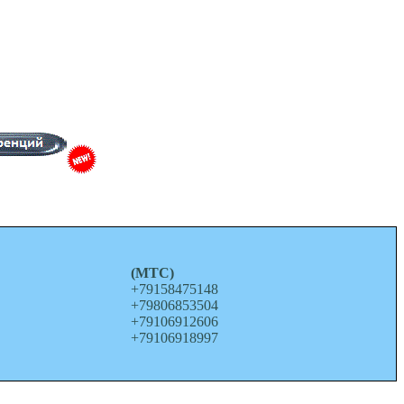
о
(МТС)
+79158475148
+79806853504
+79106912606
+79106918997