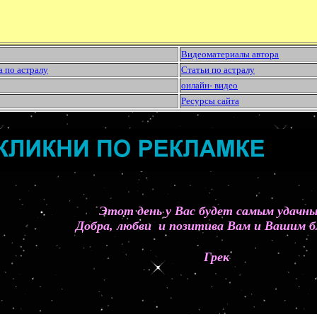
Видеоматериалы автора
а по астралу
Статьи по астралу
онлайн- видео
Ресурсы сайта
Этот день у Вас будет самым удач
Добра, любви и позитива Вам и Вашим б
Грек