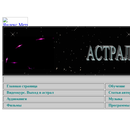
Главная страница
Обучение
Видеокурс. Выход в астрал
Статьи авто
Аудиокниги
Музыка
Фильмы
Программы