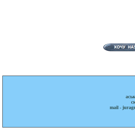
ась
с
mail - jura