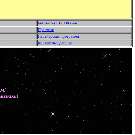
Библиотека 12000 книг
Практики
Партнерская программа
Контактные данные
ным!
лизким!