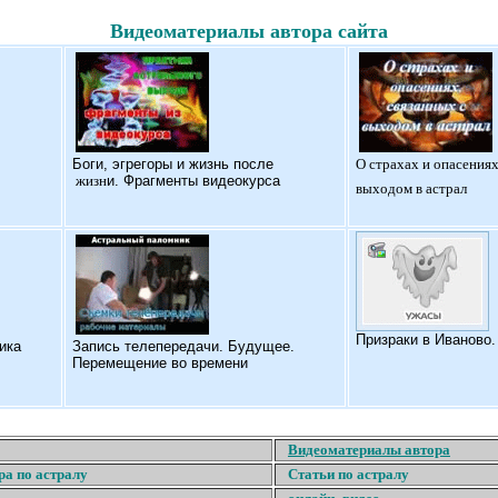
Видеоматериалы автора сайта
Б
оги, эгрегоры и жизнь после
О страхах и опасениях
жизн
и. Фрагменты видеокурса
выходом в астрал
Призраки в Иваново
ика
Запись телепередачи. Будущее.
Перемещение во времени
Видеоматериалы автора
ра по астралу
Статьи по астралу