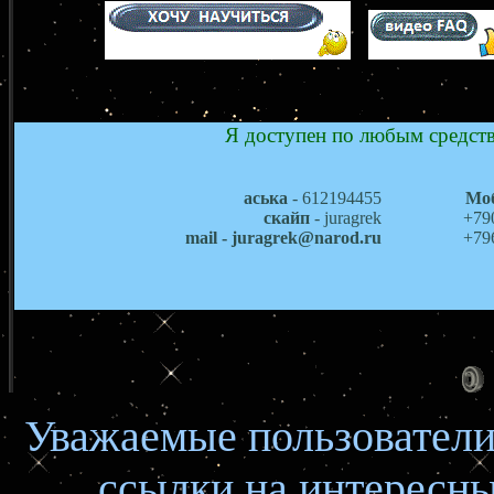
Я доступен по любым средств
аська
- 612194455
Мо
скайп
- juragrek
+79
mail - juragrek@narod.ru
+79
Уважаемые пользователи
ссылки на интересн