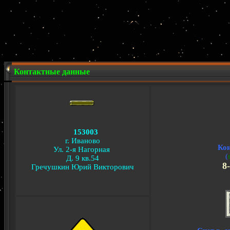
Контактные данные
153003
г. Иваново
Ко
Ул. 2-я Нагорная
(
Д. 9 кв.54
8-
Гречушкин Юрий Викторович