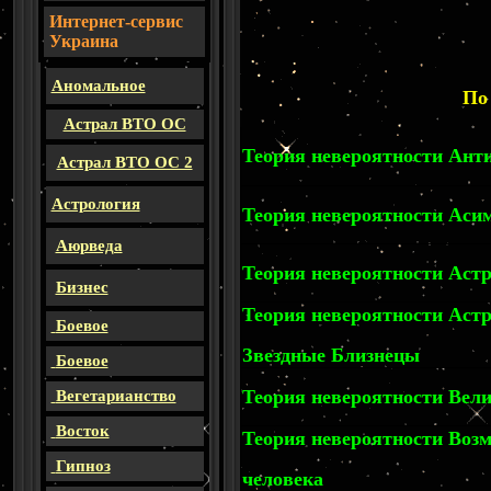
И
нтернет-сервис
Украина
Аномальное
По
Астрал ВТО ОС
Теория невероятности Ант
Астрал ВТО ОС 2
Астрология
Теория невероятности Аси
Аюрведа
Теория невероятности Аст
Бизнес
Теория невероятности Астр
Боевое
Звездные Близнецы
Боевое
Теория невероятности Вел
Вегетарианство
Восток
Теория невероятности Воз
Гипноз
человека