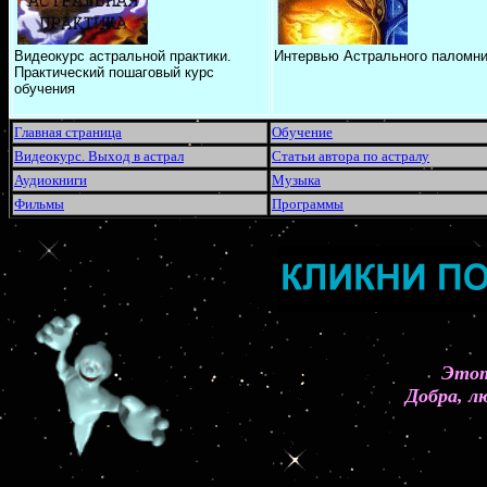
Видеокурс астральной практики.
Интервью Астрального паломни
Практический пошаговый курс
обучения
Главная страница
Обучение
Видеокурс. Выход в астрал
Статьи автора по астралу
Аудиокниги
Музыка
Фильмы
Программы
Этот
Добра, л