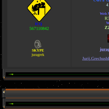
Счет в с
4
Web 
R
W
ICQ
Z
567110842
jura
SKYPE
juragrek
Jurij.Grechush