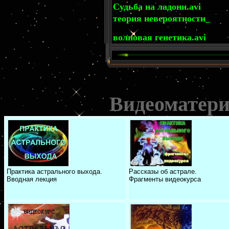
Судьба на ладони.avi
теория невероятности_
волновая генетика.avi
Видеоматери
Практика астрального выхода.
Рассказы об астрале.
Вводная лекция
Фрагменты видеокурса