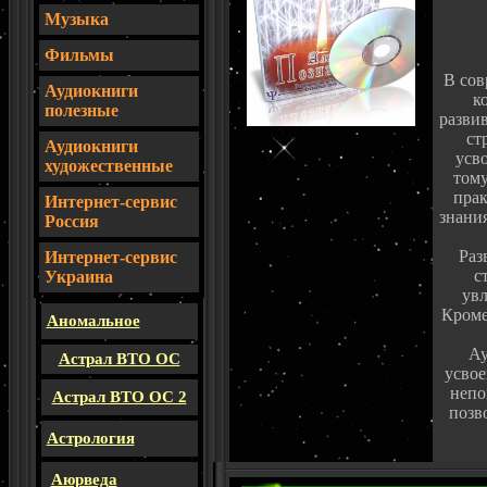
Музыка
Фильмы
В сов
Аудиокниги
к
полезные
разви
ст
Аудиокниги
усв
художественные
тому
прак
Интернет-сервис
знания
Россия
Раз
И
нтернет-сервис
с
Украина
увл
Кроме
Аномальное
Ау
Астрал ВТО ОС
усвое
непо
Астрал ВТО ОС 2
позв
Астрология
Аюрведа