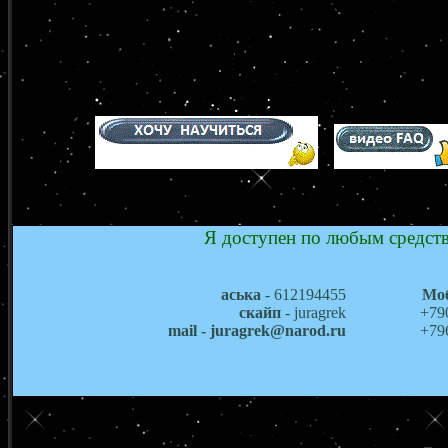
Я доступен по любым средств
аська
- 612194455
Мо
скайп
- juragrek
+79
mail - juragrek@narod.ru
+79