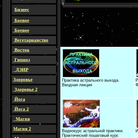
Бизнес
Боевое
Боевое
Вегетарианство
Восток
Гипноз
ДЭИР
Здоровье
Практика астрального выхода.
Р
Вводная лекция
Ф
Здоровье 2
Йога
Йога 2
Магия
Магия 2
Видеокурс астральной практики.
И
Практический пошаговый курс