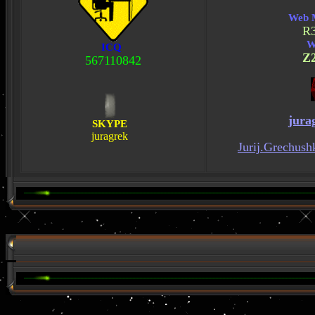
Web 
R
W
ICQ
Z
567110842
jura
SKYPE
juragrek
Jurij.Grechush