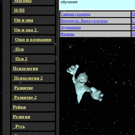
Масоны
обучения
НЛП
Главная страница
О
Он и она
Видеокурс. Выход в астрал
С
Аудиокниги
М
Он и она 2
Фильмы
П
Ошо и компания
Пси
Пси 2
Психология
Психология 2
Развитие
Развитие 2
Рейки
Религия
Русь