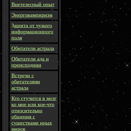
Внетелесный опыт
Энерговампиризм
З
ащита
от чужого
информационного
поля
Обитатели астрала
Обитатели ада и
преисподнии
Встречи с
обитателями
астрала
Кто стучится в мозг
ко мне или кое-что
относительно
общения с
существами иных
миров