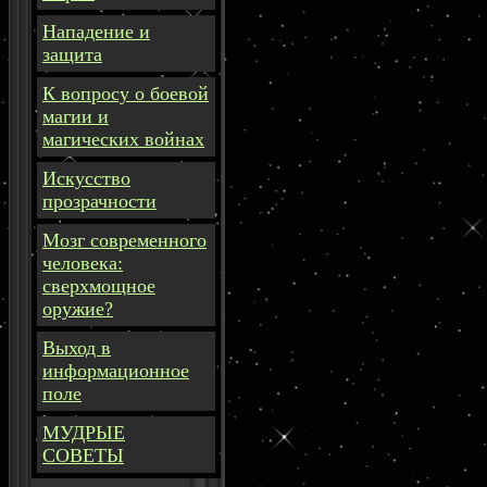
Нападение и
защита
К вопросу о боевой
магии и
магических войнах
Искусство
прозрачности
Мозг современного
человека:
сверхмощное
оружие?
Выход в
информационное
поле
МУДРЫЕ
СОВЕТЫ