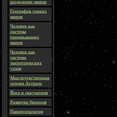
разделение миров
География тонких
миров
Человек как
система
проникающих
миров
Человек как
система
энергетических
узлов
Мыслечувственная
основа Астрала
Йога и оккультизм
Развитие биополя
Парапсихология