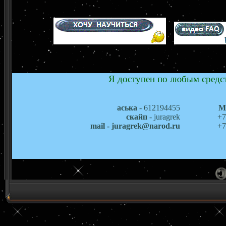
Я доступен по любым средст
аська
- 612194455
М
скайп
- juragrek
+7
mail - juragrek@narod.ru
+7