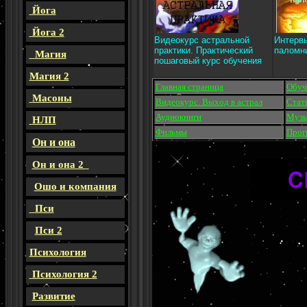
Йога
Йога 2
Видеокурс астральной
Интерв
практики. Практический
паломн
Магия
пошаговый курс обучения
Магия 2
Главная страница
Обуч
Масоны
Видеокурс. Выход в астрал
Стат
Аудиокниги
Музы
НЛП
Фильмы
Прог
Он и она
Он и она 2
Ошо и компания
Пси
Пси 2
Психология
Психология 2
Развитие