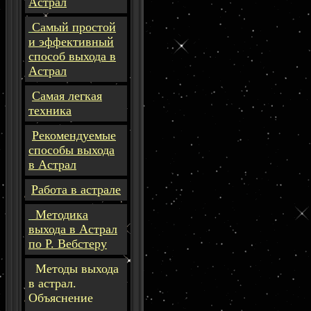
Астрал
Самый простой
и эффективный
способ выхода в
Астрал
Самая легкая
техника
Рекомендуемые
способы выхода
в Астрал
Работа в астрале
Методика
выхода в Астрал
по Р. Вебстеру
Методы выхода
в астрал.
Объяснение