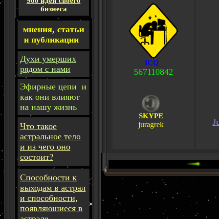
900 идей своего
бизнеса
мнения, статьи
и публикации
Духи умерших
ICQ
рядом с нами
567110842
Эфирные цепи и
как они влияют
на нашу жизнь
SKYPE
J
juragrek
Что такое
астральное тело
и из чего оно
состоит?
Способности к
выходам в астрал
и способности,
появляюшиеся в
астрале