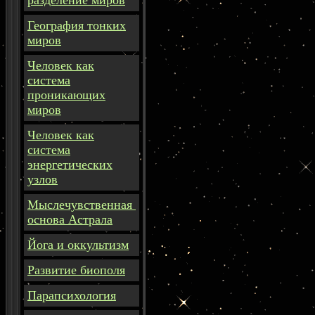
разделение миров
География тонких
миров
Человек как
система
проникающих
миров
Человек как
система
энергетических
узлов
Мыслечувственная
основа Астрала
Йога и оккультизм
Развитие биополя
Парапсихология