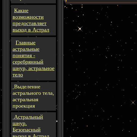
Какие
возможности
предоставляет
выход в Астрал
Главные
астральные
понятия -
серебрянный
шнур, астральное
тело
Выделение
астрального тела,
астральная
проекция
Астральный
шнур.
Безопасный
выход в Астрал