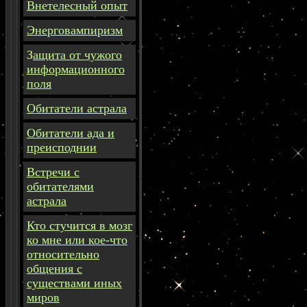
Внетелесный опыт
Энерговампиризм
З
ащита
от чужого
информационного
поля
Обитатели астрала
Обитатели ада и
преисподнии
Встречи с
обитателями
астрала
Кто стучится в мозг
ко мне или кое-что
относительно
общения с
существами иных
миров