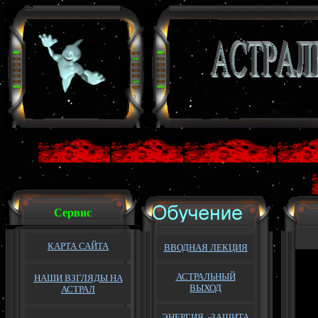
Сервис
КАРТА САЙТА
ВВОДНАЯ ЛЕКЦИЯ
АСТРАЛЬНЫЙ
НАШИ ВЗГЛЯДЫ НА
ВЫХОД
АСТРАЛ
ЭНЕРГИЯ -ЗАЩИТА