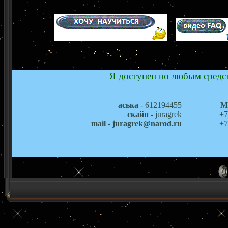
Я доступен по любым средст
аська
- 612194455
М
скайп
- juragrek
+7
mail - juragrek@narod.ru
+7