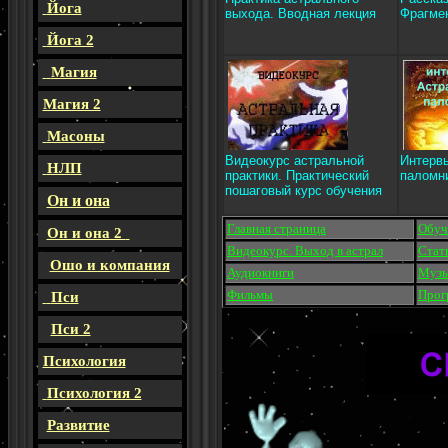
Йога
выхода. Вводная лекция
Фрагме
Йога 2
Магия
Магия 2
Масоны
Видеокурс астральной
Интерв
НЛП
практики. Практический
паломн
пошаговый курс обучения
Он и она
Главная страница
Обуч
Он и она 2
Видеокурс. Выход в астрал
Стат
Ошо и компания
Аудиокниги
Музы
Фильмы
Прог
Пси
Пси 2
Психология
Психология 2
Развитие