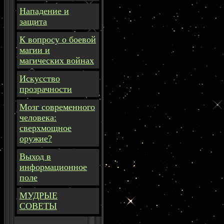
Нападение и
защита
К вопросу о боевой
магии и
магических войнах
Искусство
прозрачности
Мозг современного
человека:
сверхмощное
оружие?
Выход в
информационное
поле
МУДРЫЕ
СОВЕТЫ