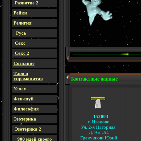
Развитие 2
Рейки
Религия
Русь
Секс
Секс 2
Сознание
Таро и
хироманития
Контактные данные
Успех
Фен-шуй
Философия
153003
Эзотерика
г. Иваново
Ул. 2-я Нагорная
Эзотерика 2
Д. 9 кв.54
Гречушкин Юрий
900 идей своего