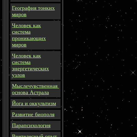
География тонких
миров
Человек как
система
проникающих
миров
Человек как
система
энергетических
узлов
Мыслечувственная
основа Астрала
Йога и оккультизм
Развитие биополя
Парапсихология
Внетелесный опыт