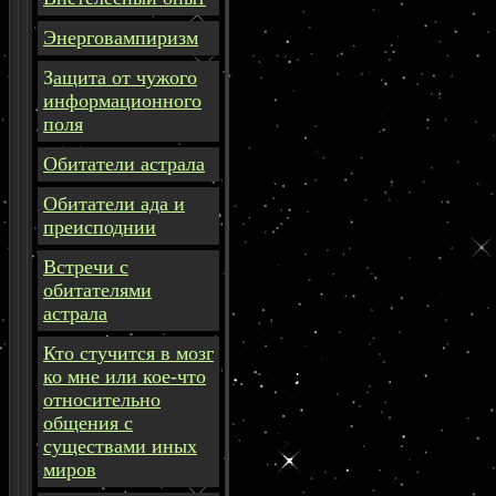
Энерговампиризм
З
ащита
от чужого
информационного
поля
Обитатели астрала
Обитатели ада и
преисподнии
Встречи с
обитателями
астрала
Кто стучится в мозг
ко мне или кое-что
относительно
общения с
существами иных
миров