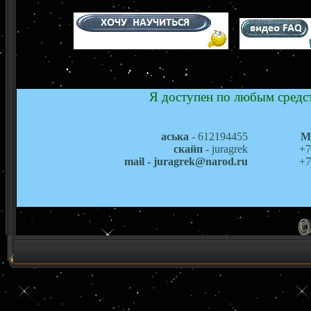
Я доступен по любым средст
аська
- 612194455
М
скайп
- juragrek
+7
mail - juragrek@narod.ru
+7