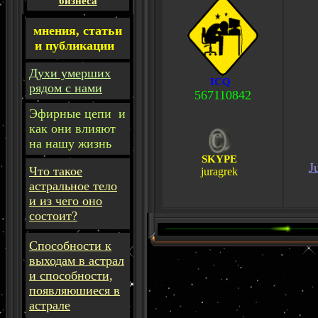
бизнеса
мнения, статьи
и публикации
Духи умерших
ICQ
рядом с нами
567110842
Эфирные цепи и
как они влияют
на нашу жизнь
SKYPE
J
Что такое
juragrek
астральное тело
и из чего оно
состоит?
Способности к
выходам в астрал
и способности,
появляюшиеся в
астрале