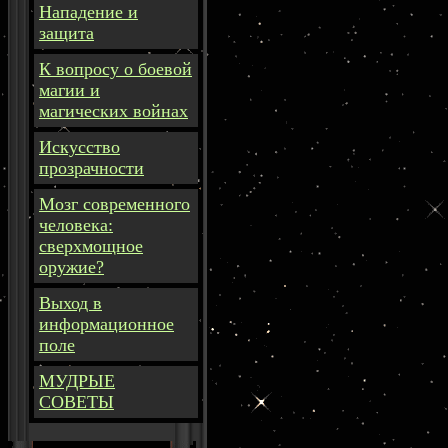
Нападение и
защита
К вопросу о боевой
магии и
магических войнах
Искусство
прозрачности
Мозг современного
человека:
сверхмощное
оружие?
Выход в
информационное
поле
МУДРЫЕ
СОВЕТЫ