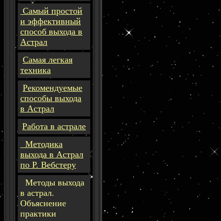
Самый простой
и эффективный
способ выхода в
Астрал
Самая легкая
техника
Рекомендуемые
способы выхода
в Астрал
Работа в астрале
Методика
выхода в Астрал
по Р. Вебстеру
Методы выхода
в астрал.
Объяснение
практики