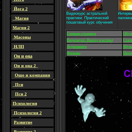
Йога 2
Видеокурс астральной
Интерв
практики. Практический
паломн
Магия
пошаговый курс обучения
Магия 2
Главная страница
Обуч
Масоны
Видеокурс. Выход в астрал
Стат
НЛП
Аудиокниги
Музы
Фильмы
Прог
Он и она
Он и она 2
Ошо и компания
Пси
Пси 2
Психология
Психология 2
Развитие
Развитие 2