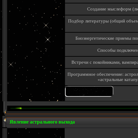
Создание мыслеформ (лю
Подбор литературы (общий объем 
Биоэнергетические приемы пов
Способы подключен
Встречи с покойниками, вампир
Программное обеспечение: астрол
«астральные катап
Явление астрального выхода