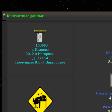
Контактные данные
153003
г. Иваново
Ко
Ул. 2-я Нагорная
(
Д. 9 кв.54
8-
Гречушкин Юрий Викторович
Счет в с
4
Web 
R