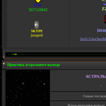
W
ICQ
Z
567110842
jura
SKYPE
juragrek
Jurij.Grechush
Практика астрального выхода
АСТРАЛЬ
·
Самые последн
Наши методики выхода до