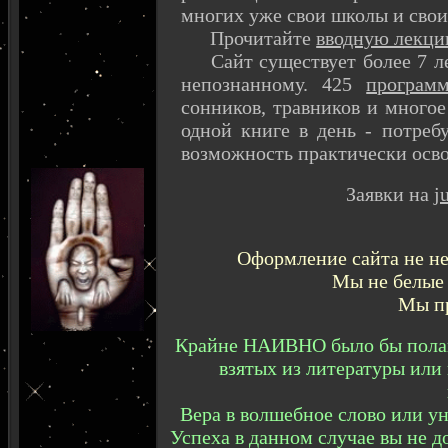
многих уже свои школы и сво
Прочитайте
вводную лекц
Сайт существует более 7 лет
непознанному. 425
програм
сонников, травников и многое
одной книге в день - потреб
возможность практически осво
Заявки на
j
Оформление сайта не не
Мы не белые 
Мы пр
Крайне НАИВНО было бы полага
взятых из литературы или
Вера в волшебное слово или 
Успеха в данном случае вы не д