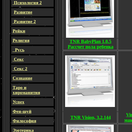
Психология 2
Развитие
Развитие 2
Рейки
Религия
TNR BabyPlan 1.0.5
Рассчет пола ребенка
Русь
Секс
Секс 2
Сознание
Таро и
хироманития
Успех
Фен-шуй
Vi
TNR Vision, 3.2.144
мак
Философия
Эзотерика