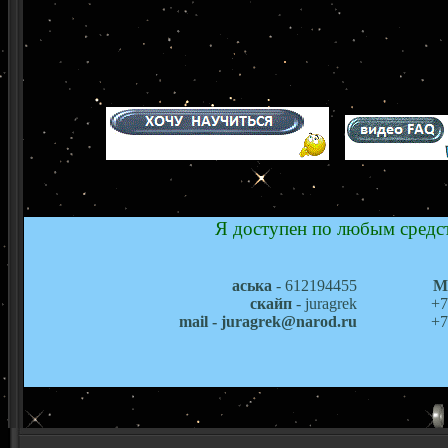
Я доступен по любым средст
аська
- 612194455
М
скайп
- juragrek
+7
mail - juragrek@narod.ru
+7