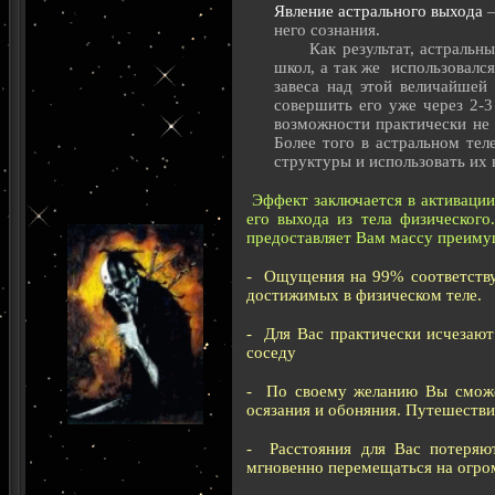
Явление астрального выхода
–
него сознания.
Как результат, астральный 
школ, а так же использовалс
завеса над этой величайшей
совершить его уже через 2-
возможности практически не 
Более того в астральном тел
структуры и использовать их
Эффект заключается в активации
его выхода из тела физического
предоставляет Вам массу преиму
- Ощущения на 99% соответству
достижимых в физическом теле.
- Для Вас практически исчезают
соседу
- По своему желанию Вы сможет
осязания и обоняния. Путешестви
- Расстояния для Вас потеряют
мгновенно перемещаться на огро