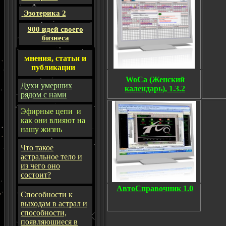
Эзотерика 2
900 идей своего
бизнеса
мнения, статьи и
публикации
WoCa (Женский
Духи умерших
календарь), 1.3.2
рядом с нами
Эфирные цепи и
как они влияют на
нашу жизнь
Что такое
астральное тело и
из чего оно
состоит?
АвтоСправочник 1.0
Способности к
выходам в астрал и
способности,
появляюшиеся в