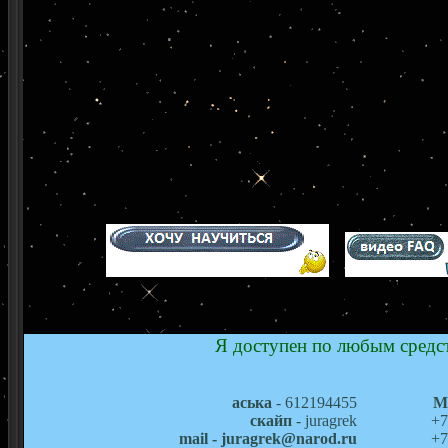
Я доступен по любым средст
аська
- 612194455
М
скайп
- juragrek
+7
mail - juragrek@narod.ru
+7