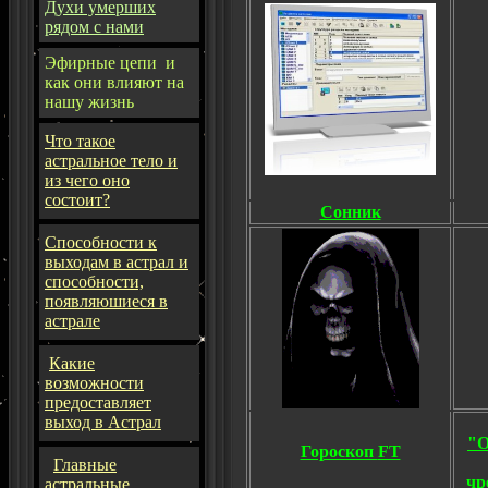
Духи умерших
рядом с нами
Эфирные цепи и
как они влияют на
нашу жизнь
Что такое
астральное тело и
из чего оно
состоит?
Сонник
Способности к
выходам в астрал и
способности,
появляюшиеся в
астрале
Какие
возможности
предоставляет
выход в Астрал
"О
Гороскоп
FT
Главные
чp
астральные