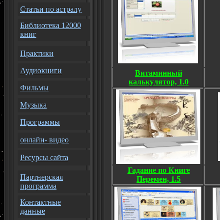
Статьи по астралу
Библиотека 12000
книг
Практики
Аудиокниги
Витаминный
калькулятор, 1.0
Фильмы
Музыка
Программы
онлайн- видео
Ресурсы сайта
Гадание по Книге
Партнерская
Перемен, 1.5
программа
Контактные
данные