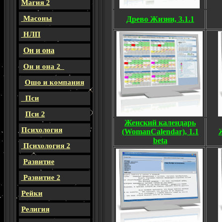
Магия 2
Масоны
Древо Жизни, 3.1.1
НЛП
Он и она
Он и она 2
Ошо и компания
Пси
Пси 2
Женский календарь
Психология
(WomanCalendar), 1.1
beta
Психология 2
Развитие
Развитие 2
Рейки
Религия