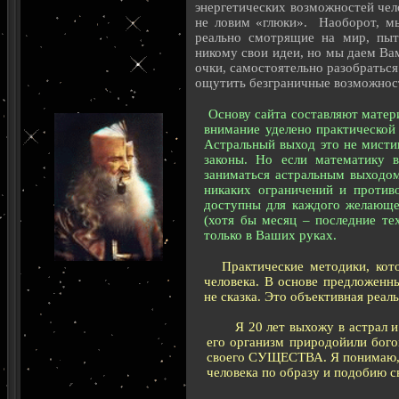
энергетических возможностей чел
не ловим «глюки». Наоборот, мы
реально смотрящие на мир, пыт
никому свои идеи, но мы даем Ва
очки, самостоятельно разобраться
ощутить безграничные возможност
Основу сайта составляют матер
внимание уделено практической
Астральный выход это не мистик
законы. Но если математику 
заниматься астральным выходом
никаких ограничений и против
доступны для каждого желающег
(хотя бы месяц – последние те
только в Ваших руках.
Практические методики, кот
человека. В основе предложенн
не сказка. Это объективная реал
Я 20 лет выхожу в астрал и 
его организм природойили бого
своего СУЩЕСТВА. Я понимаю, п
человека по образу и подобию с