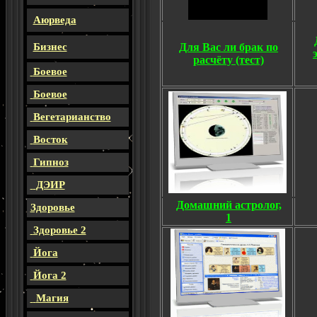
Аюрведа
Бизнес
Для Вас ли брак по
расчёту
(тест)
Боевое
Боевое
Вегетарианство
Восток
Гипноз
ДЭИР
Домашний астролог,
Здоровье
1
Здоровье 2
Йога
Йога 2
Магия