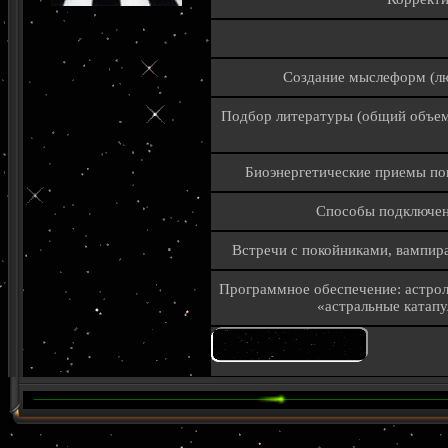
Создание мыслеформ (лю
Подбор литературы (общий объем 
Биоэнергетические приемы пов
Способы подключен
Встречи с покойниками, вампир
Программное обеспечение: астрол
«астральные катап