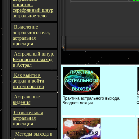
понятия -
серебрянный шнур,
астральное тело
Выделение
астрального тела,
астральная
проекция
Астральный шнур.
Безопасный выход
в Астрал
Как выйти в
астрал и войти
потом обратно
Астральные
Практика астрального выхода.
Р
видения
Вводная лекция
Ф
Сознательная
астральная
проекция
Методы выхода в