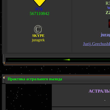
R
W
ICQ
Z
567110842
jura
SKYPE
juragrek
Jurij.Grechush
Практика астрального выхода
АСТРАЛЬ
·