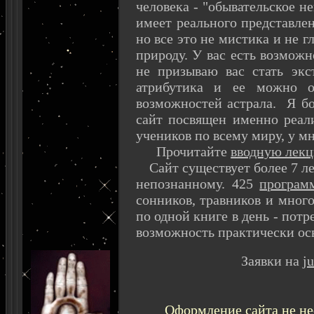
человека - "обывательское не
имеет реального представлен
но все это не мистика и не г
природу. У вас есть возможн
не призываю вас стать экс
атрибутика и ее можно от
возможностей астрала. Я б
сайт посвящен именно реали
учеников по всему миру, у м
Прочитайте
вводную лек
Сайт существует более 7 лет
непознанному. 425
програм
сонников, травников и много
по одной книге в день - потр
возможность практически осв
Заявки на
j
Оформление сайта не не