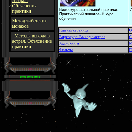
Астрал.
Объяснения
Видеокурс астральной практики.
И
практики
Практический пошаговый курс
обучения
Метод тибетских
монахов
Главная страница
О
Методы выхода в
Видеокурс. Выход в астрал
С
астрал. Объяснение
Аудиокниги
М
практики
Фильмы
П
*********