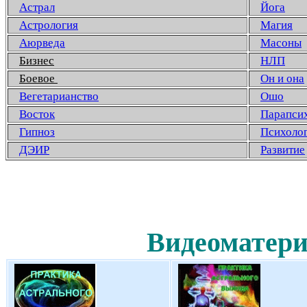
Астрал
Йога
Астрология
Магия
Аюрведа
Масоны
Бизнес
НЛП
Боевое
Он и она
Вегетарианство
Ошо
Восток
Парапси
Гипноз
Психоло
ДЭИР
Развитие
Видеоматери