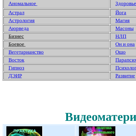
Аномальное
Здоровь
Астрал
Йога
Астрология
Магия
Аюрведа
Масоны
Бизнес
НЛП
Боевое
Он и она
Вегетарианство
Ошо
Восток
Парапси
Гипноз
Психоло
ДЭИР
Развитие
Видеоматери