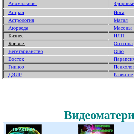
Аномальное
Здоровь
Астрал
Йога
Астрология
Магия
Аюрведа
Масоны
Бизнес
НЛП
Боевое
Он и она
Вегетарианство
Ошо
Восток
Парапси
Гипноз
Психоло
ДЭИР
Развитие
Видеоматери