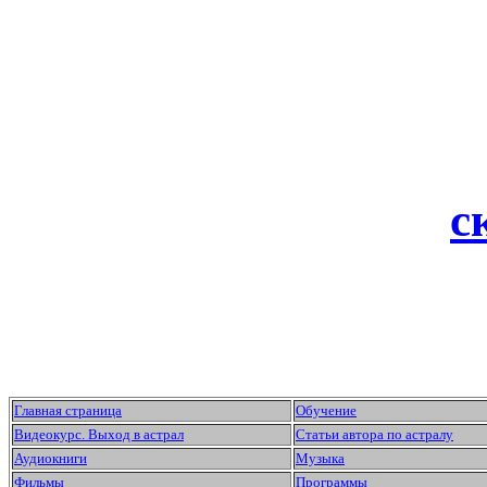
с
Главная страница
Обучение
Видеокурс. Выход в астрал
Статьи автора по астралу
Аудиокниги
Музыка
Фильмы
Программы