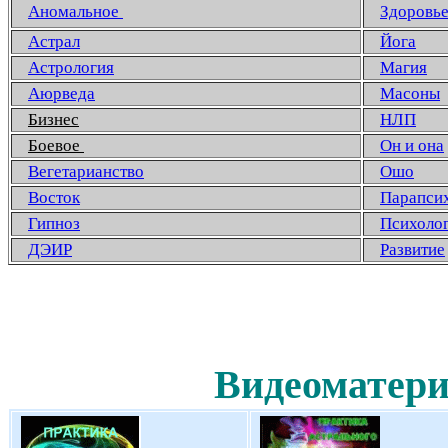
Аномальное
Здоровь
Астрал
Йога
Астрология
Магия
Аюрведа
Масоны
Бизнес
НЛП
Боевое
Он и она
Вегетарианство
Ошо
Восток
Парапси
Гипноз
Психоло
ДЭИР
Развитие
Видеоматери