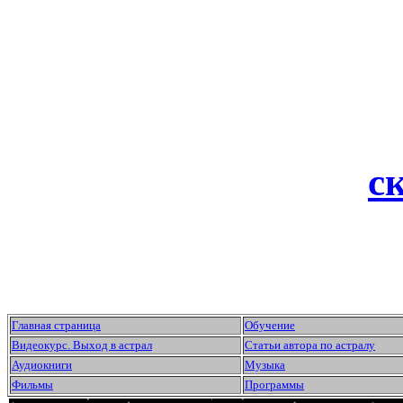
с
Главная страница
Обучение
Видеокурс. Выход в астрал
Статьи автора по астралу
Аудиокниги
Музыка
Фильмы
Программы