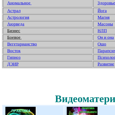
Аномальное
Здоровь
Астрал
Йога
Астрология
Магия
Аюрведа
Масоны
Бизнес
НЛП
Боевое
Он и она
Вегетарианство
Ошо
Восток
Парапси
Гипноз
Психоло
ДЭИР
Развитие
Видеоматери