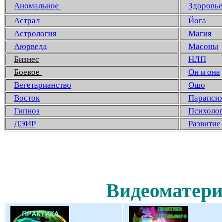
Аномальное
Здоровь
Астрал
Йога
Астрология
Магия
Аюрведа
Масоны
Бизнес
НЛП
Боевое
Он и она
Вегетарианство
Ошо
Восток
Парапси
Гипноз
Психоло
ДЭИР
Развитие
Видеоматери