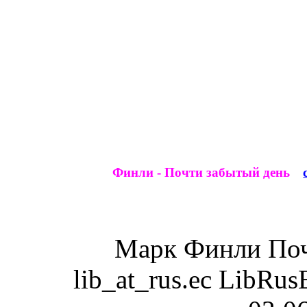
Финли - Почти забытый день
Марк
Финли
По
lib_at_rus.ec
LibRusE