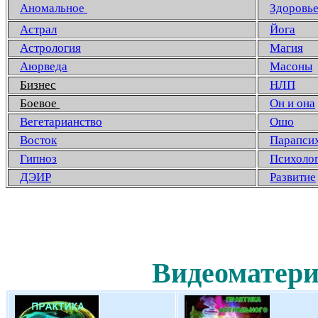
Аномальное
Здоровь
Астрал
Йога
Астрология
Магия
Аюрведа
Масоны
Бизнес
НЛП
Боевое
Он и она
Вегетарианство
Ошо
Восток
Парапси
Гипноз
Психоло
ДЭИР
Развитие
Видеоматери