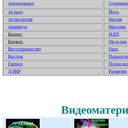
Аномальное
Здоровь
Астрал
Йога
Астрология
Магия
Аюрведа
Масоны
Бизнес
НЛП
Боевое
Он и она
Вегетарианство
Ошо
Восток
Парапси
Гипноз
Психоло
ДЭИР
Развитие
Видеоматери