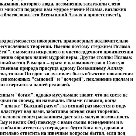
казания, которого люди, несомненно, заслужили слепо
з милости подарил нам мудрое учение Ислама, возложив
 благословит его Всевышний Аллах и приветствует!),
м подразумевается покорность правоверных исключительно
 бесчисленных творений. Именно поэтому стержнем Ислама
о!", с момента искреннего и чистосердечного произнесения
учению обрядов нашей мудрой веры. Другие столпы Ислама:
енный месяц Рамадан -- ураза и паломничество в Святую
ожественная природа присуща одному Всевышнему Аллаху
ьства, только Он один заслуживает быть объектом поклонения
всевозможных "сыновей" и "дочерей", поклонение идолам и
и отвергаются нашей религией.
енным "богам", однако мусульмане знают, что на свете не
каждый по своему, ни называли. Иными словами, когда
" или же "Высший разум", то всякий раз имеется в виду
ластвует над нами, заботливо опекая свои творения,
гда человек своим раскаянием дает хоть малую возможность
му и велик Он!) повсюду с нами своим всеведением и в
о обычно атеисты утверждают будто Бога нет, однако я
умительно ответить на извечные вопросы бытия, если под