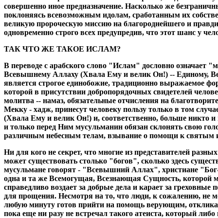
совершенно иное предназначение. Насколько же безграничны
поклоняясь всевозможным идолам, сработанным их собстве
великую пророческую миссию на благороднейшего и правдив
одновременно строго всех предупредив, что этот шанс у чел
ТАК ЧТО ЖЕ ТАКОЕ ИСЛАМ?
В переводе с арабского слово "Ислам" дословно означает 
Всевышнему Аллаху (Хвала Ему и велик Он!) -- Единому, В
является строгое единобожие, традиционно выражаемое фор
которой в присутствии добропорядочных свидетелей челов
молитва -- намаз, обязательные отчисления на благотворит
Мекку - хадж, принесут человеку пользу только в том слу
(Хвала Ему и велик Он!) и, соответственно, больше никто и
и только перед Ним мусульманин обязан склонять свою гол
различным небесным телам, взывание о помощи к святым и
Ни для кого не секрет, что многие из представителей разны
может существовать столько "богов", сколько здесь существ
мусульмане говорят - "Всевышний Аллах", христиане "Бог-
одна и та же Всемогущая, Всезнающая Сущность, которой м
справедливо воздает за добрые дела и карает за греховные
для прощения. Несмотря на то, что люди, к сожалению, не 
любую минуту готов прийти на помощь верующим, откликаяс
пока еще ни разу не встречал такого атеиста, который либо