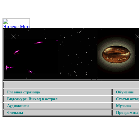
Главная страница
Обучение
Видеокурс. Выход в астрал
Статьи авто
Аудиокниги
Музыка
Фильмы
Программы