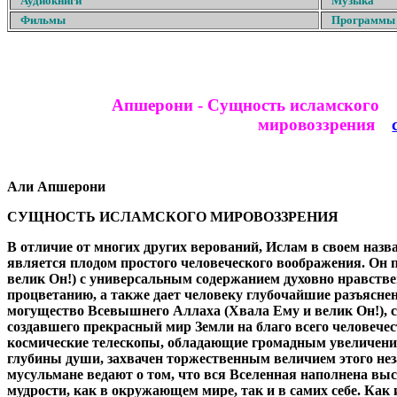
Аудиокниги
Музыка
Фильмы
Программы
Апшерони - Сущность исламского
мировоззрения
Али Апшерони
СУЩНОСТЬ ИСЛАМСКОГО МИРОВОЗЗРЕНИЯ
В отличие от многих других верований, Ислам в своем назва
является плодом простого человеческого воображения. Он 
велик Он!) с универсальным содержанием духовно нравствен
процветанию, а также дает человеку глубочайшие разъяснен
могущество Всевышнего Аллаха (Хвала Ему и велик Он!), с
создавшего прекрасный мир Земли на благо всего человече
космические телескопы, обладающие громадным увеличением,
глубины души, захвачен торжественным величием этого нез
мусульмане ведают о том, что вся Вселенная наполнена в
мудрости, как в окружающем мире, так и в самих себе. Как