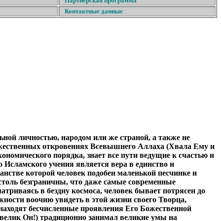
Партнерская программа
Контактные данные
льной личностью, народом или же страной, а также не
Божественных откровениях Всевышнего Аллаха (Хвала Ему и
ономического порядка, знает все пути ведущие к счастью и
 Исламского учения является вера в единство и
нстве которой человек подобен маленькой песчинке и
столь безграничны, что даже самые современные
атриваясь в бездну космоса, человек бывает потрясен до
ности воочию увидеть в этой жизни своего Творца,
 находят бесчисленные проявления Его Божественной
 велик Он!) традиционно занимал великие умы на