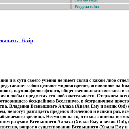
онлайн- видео
Ресурсы сайта
скачать 6.zip
нии и в сути своего учения не имеет связи с какой-либо отде
представляет собой цельное мировоззрение, основанное на 
ного, научно-философского, общественно-политического и эк
ия о любых предметах его любознательности. Стержнем всего
отворившего бескрайнюю Вселенную, в безграничном простра
ства. Владения Всевышнего Аллаха (Хвала Ему и велик Он!) 
 не могут разглядеть пределов Вселенной и всякий раз, всм
абываемого зрелища. Несмотря на то, что мы лишены возмож
ысшим разумом Всевышнего Аллаха (Хвала Ему и велик Он!),
 известно, вопрос о существовании Всевышнего (Хвала Ему и