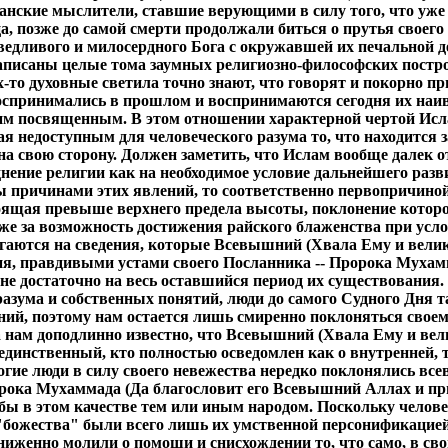
анские мыслители, ставшие верующими в силу того, что уже 
 позже до самой смерти продолжали биться о прутья своего 
едливого и милосердного Бога с окружавшей их печальной д
аписаны целые тома заумных религиозно-философских постр
-то духовные светила точно знают, что говорят и покорно 
оспринимались в прошлом и воспринимаются сегодня их наи
 посвященным. В этом отношении характерной чертой Ислам
вая недоступным для человеческого разума то, что находит
а свою сторону. Должен заметить, что Ислам вообще далек о
зднение религии как на необходимое условие дальнейшего раз
причинами этих явлений, то соответственно первопричиной
оящая превыше верхнего предела высоты, поклонение которо
акже за возможность достижения райского блаженства при ус
гаются на сведения, которые Всевышний (Хвала Ему и велик
я, правдивыми устами своего Посланника -- Пророка Мухам
олне достаточно на весь оставшийся период их существовани
разума и собственных понятий, люди до самого Судного Дня 
ний, поэтому нам остается лишь смиренно поклоняться своем
а нам доподлинно известно, что Всевышний (Хвала Ему и вел
 единственный, кто полностью осведомлен как о внутренней, т
ногие люди в силу своего невежества нередко поклонялись 
орока Мухаммада (Да благословит его Всевышний Аллах и при
ь бы в этом качестве тем или иным народом. Поскольку челов
"божества" были всего лишь их умственной персонификацией
ниженно молили о помощи и снисхождении то, что само, в с