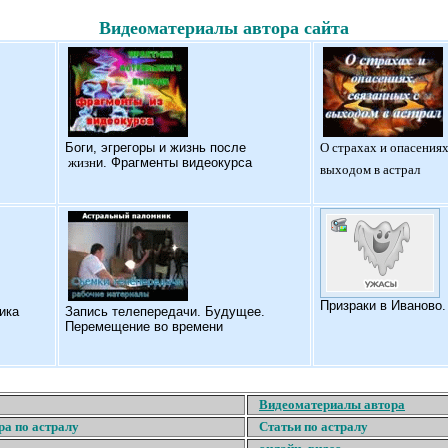
Видеоматериалы автора сайта
Б
оги, эгрегоры и жизнь после
О страхах и опасениях
жизн
и. Фрагменты видеокурса
выходом в астрал
Призраки в Иваново
ика
Запись телепередачи. Будущее.
Перемещение во времени
Видеоматериалы автора
ра по астралу
Статьи по астралу