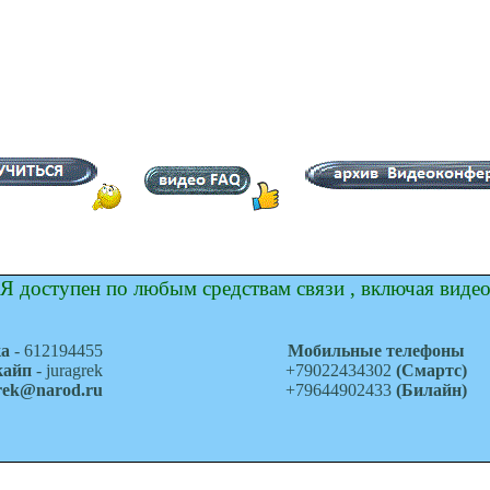
Я доступен по любым средствам связи , включая виде
ка
- 612194455
Мобильные телефоны
кайп
- juragrek
+79022434302
(Смартс)
grek@narod.ru
+79644902433
(Билайн)