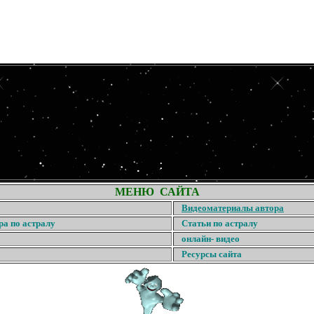
МЕНЮ САЙТА
Видеоматериалы автора
ра по астралу
Статьи по астралу
онлайн- видео
Ресурсы сайта