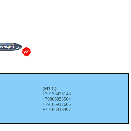
о
(МТС)
+79158475148
+79806853504
+79106912606
+79106918997