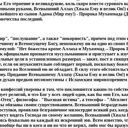
 Его терпение и великодушие, коль скоро вместо сурового на
нными руками, Всевышний Аллах (Хвала Ему и велик Он!) и
ейшего из сынов Адама (Мир ему!) - Пророка Мухаммада (Да
овечества последний.
"мир", "послушание", а также "покорность", причем под эти
ечному и Всемогущему Богу, непохожему ни на одно из своих
мулой: "Нет божества кроме Аллаха и Мухаммад -- Пророк Ег
ек официально признается мусульманином и приступает к из
ельные цели в установленных размерах -- закят, пост в свящ
чае, если он неукоснительно соблюдает первый, поскольку б
 ничто во Вселенной ею не обладает. В силу этого обстоятел
ову. Придание Всевышнему Аллаху (Хвала Ему и велик Он!) 
 духам предков несовместимы с Исламским мировоззрением 
х конфессий уверены в том, что поклоняются каким-то собств
ует религий, и что Бог у всех людей один, как бы они Его, 
Отец", философы - "Высшая истина", а теософы - "Абсолют 
ы обязаны своим существованием. Всевышний безраздельно в
 поступки, проявляя безграничное милосердие всякий раз, ко
могут видеть Господа по своему желанию, Всевышний (Хвала Е
ь буквально на каждый их искренний зов. Всем известно, чт
 вообще бы ни в кого и ни во что не верил, либо мог бы враз