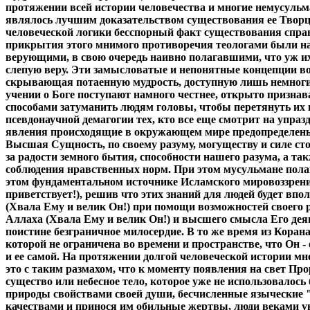
протяжении всей истории человечества и многие немусульм
являлось лучшим доказательством существования ее Творца,
человеческой логики бесспорный факт существования справ
прикрытия этого мнимого противоречия теологами были н
верующими, в свою очередь наивно полагавшими, что уж их
слепую веру. Эти замысловатые и непонятные концепции в
скрывающая потаенную мудрость, доступную лишь немногим
учении о Боге поступают намного честнее, открыто призна
способами затуманить людям головы, чтобы перетянуть их н
псевдонаучной демагогии тех, кто все еще смотрит на упра
явления происходящие в окружающем мире предопределены 
Высшая Сущность, по своему разуму, могуществу и силе ст
за радости земного бытия, способности нашего разума, а т
соблюдения нравственных норм. При этом мусульмане пола
этом фундаментальном источнике Исламского мировоззрени
приветствует!), решив что этих знаний для людей будет вп
(Хвала Ему и велик Он!) при помощи возможностей своего 
Аллаха (Хвала Ему и велик Он!) и высшего смысла Его дея
поистине безграничное милосердие. В то же время из Коран
которой не ограничена во времени и пространстве, что Он -
и ее самой. На протяжении долгой человеческой истории м
это с таким размахом, что к моменту появления на свет Пр
существо или небесное тело, которое уже не использовалос
природы свойствами своей души, бесчисленные языческие 
качествами и принося им обильные жертвы, люди веками у