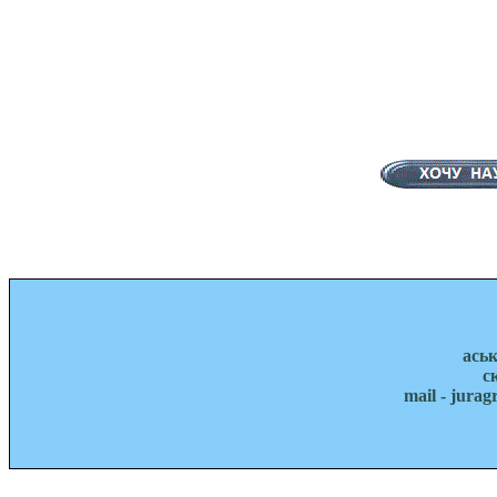
ась
с
mail - jura