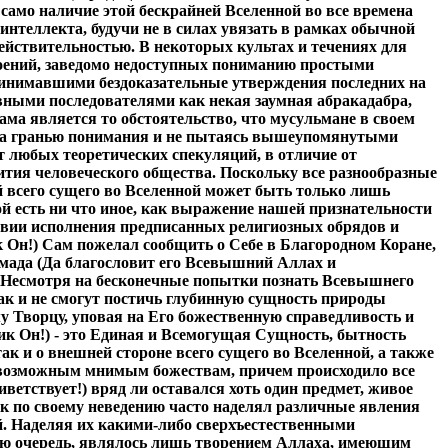
само наличие этой бескрайней Вселенной во все времена
интеллекта, будучи не в силах увязать в рамках обычной
ействительностью. В некоторых культах и течениях для
оений, заведомо недоступных пониманию простыми
принимавшими бездоказательные утверждения последних на
вными последователями как некая заумная абракадабра,
а является то обстоятельство, что мусульмане в своем
ся за гранью понимания и не пытаясь вышеупомянутыми
т любых теоретических спекуляций, в отличие от
вития человеческого общества. Поскольку все разнообразные
 всего сущего во Вселенной может быть только лишь
й есть ни что иное, как выражение нашей признательности
ловии исполнения предписанных религиозных обрядов и
 Он!) Сам пожелал сообщить о Себе в Благородном Коране,
мада (Да благословит его Всевышний Аллах и
я. Несмотря на бесконечные попытки познать Всевышнего
так и не смогут постичь глубинную сущность природы
у Творцу, уповая на Его божественную справедливость и
ик Он!) - это Единая и Всемогущая Сущность, бытность
ак и о внешней стороне всего сущего во Вселенной, а также
всевозможным мнимым божествам, причем происходило все
ветствует!) вряд ли оставался хоть один предмет, живое
ек по своему неведению часто наделял различные явления
. Наделяя их какими-либо сверхъестественными
вою очередь, являлось лишь творением Аллаха, имеющим