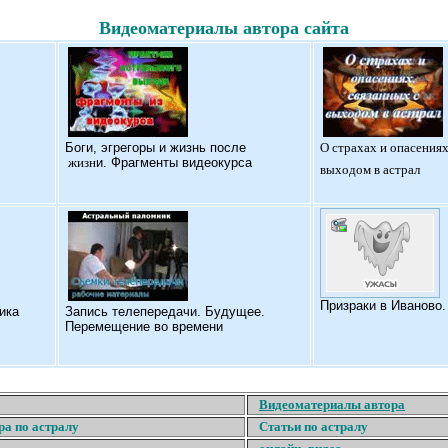
Видеоматериалы автора сайта
Б
оги, эгрегоры и жизнь после
О страхах и опасениях
жизн
и. Фрагменты видеокурса
выходом в астрал
Призраки в Иваново
ика
Запись телепередачи. Будущее.
Перемещение во времени
Видеоматериалы автора
ра по астралу
Статьи по астралу