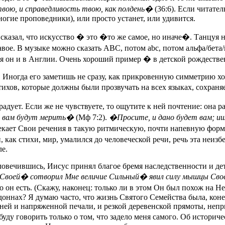
твою, и справедливость твою, как полдень�
(36:6). Если читател
ногие проповедники), или просто устанет, или удивится.
 сказал, что искусство � это �то же самое, но иначе�. Танцуя 
правое. В музыке можно сказать ABC, потом abc, потом альфа/бе
ся он и в Англии. Очень хороший пример � в детской рождеств
е. Иногда его заметишь не сразу, как прикровенную симметрию х
стихов, которые должны были прозвучать на всех языках, сохраня
радует. Если же не чувствуете, то ощутите к ней почтение: она 
 и вам будут мерить�
(Мф 7:2).
�Просите, и дано будет вам; и
лекает Свои речения в такую ритмическую, почти напевную форму
й, как стихи, мир, умалился до человеческой речи, речь эта неи
е.
еловечившись, Иисус принял благое бремя наследственности и д
Своей� сотворил Мне величие Сильный� явил силу мышцы Свое
 он есть. (Скажу, наконец: только ли в этом Он был похож на Нее
ннах? Я думаю часто, что жизнь Святого Семейства была, конечн
ней и напряженной печали, и резкой деревенской прямоты, неп
ду говорить только о том, что задело меня самого. Об историче