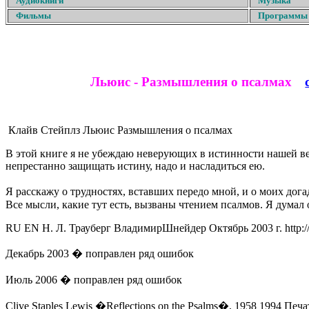
Аудиокниги
Музыка
Фильмы
Программы
Льюис - Размышления о псалмах
Клайв
Стейплз
Льюис
Размышления о псалмах
В этой книге я не убеждаю неверующих в истинности нашей ве
непрестанно защищать истину, надо и насладиться ею.
Я расскажу о трудностях, вставших передо мной, и о моих дог
Все мысли, какие тут есть, вызваны чтением псалмов. Я думал 
RU
EN
Н.
Л.
Трауберг
Владимир
Шнейдер
Октябрь 2003 г.
http:
Декабрь 2003 � поправлен ряд ошибок
Июль 2006 � поправлен ряд ошибок
Clive Staples Lewis �Reflections on the Psalms�, 1958 1994 Пе