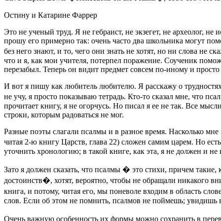
Остину и Катарине Фаррер
Это не ученый труд. Я не гебраист, не экзегет, не археолог, н
прошу его примерно так: очень часто два школьника могут помо
без него знают, и то, чего они знать не хотят, но ни слова не 
что и я, как мои учителя, потерпел поражение. Соученик поможе
перезабыл. Теперь он видит предмет совсем по-иному и просто 
И вот я пишу как любитель любителю. Я расскажу о трудностях
не учу, я просто показываю тетрадь. Кто-то сказал мне, что пс
прочитает книгу, я не огорчусь. Но писал я ее не так. Все мыс
строки, которым радоваться не мог.
Разные поэты слагали псалмы и в разное время. Насколько мне
читая 2-ю книгу Царств, глава 22) сложен самим царем. Но е
уточнить хронологию; в такой книге, как эта, я не должен и не 
Зато я должен сказать, что псалмы � это стихи, причем такие,
достоинств�, хотят, вероятно, чтобы не обращали никакого вни
книга, и потому, читая его, мы поневоле входим в область сл
слов. Если об этом не помнить, псалмов не поймешь; увидишь в 
Очень важную особенность их формы можно сохранить в перево