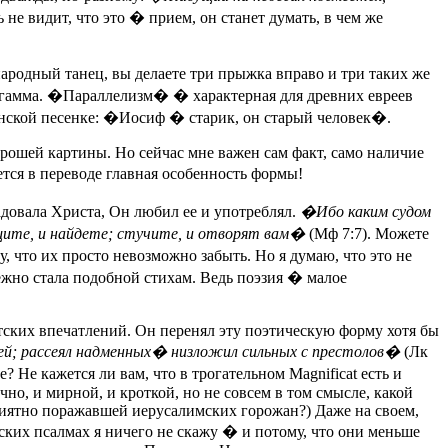
ь не видит, что это � прием, он станет думать, в чем же
народный танец, вы делаете три прыжка вправо и три таких же
та/гамма. �Параллелизм� � характерная для древних евреев
енской песенке: �Иосиф � старик, он старый человек�.
орошей картины. Но сейчас мне важен сам факт, само наличие
ется в переводе главная особенность формы!
радовала Христа, Он любил ее и употреблял.
�Ибо каким судом
щите, и найдете; стучите, и отворят вам�
(Мф 7:7). Можете
, что их просто невозможно забыть. Но я думаю, что это не
збежно стала подобной стихам. Ведь поэзия � малое
етских впечатлений. Он перенял эту поэтическую форму хотя бы
й; рассеял надменных� низложил сильных с престолов�
(Лк
? Не кажется ли вам, что в трогательном Magnificat есть и
о, и мирной, и кроткой, но не совсем в том смысле, какой
риятно поражавшей иерусалимских горожан?) Даже на своем,
ских псалмах я ничего не скажу � и потому, что они меньше