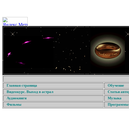
Главная страница
Обучение
Видеокурс. Выход в астрал
Статьи авто
Аудиокниги
Музыка
Фильмы
Программы