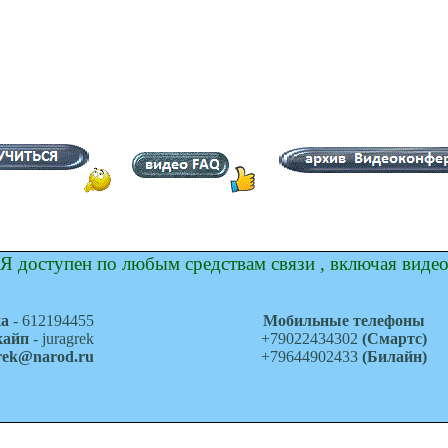
Я доступен по любым средствам связи , включая виде
ка
- 612194455
Мобильные телефоны
кайп
- juragrek
+79022434302
(Смартс)
grek@narod.ru
+79644902433
(Билайн)