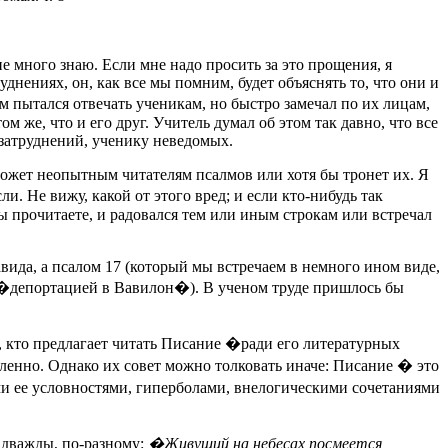
 не много знаю. Если мне надо просить за это прощения, я
днениях, он, как все мы помним, будет объяснять то, что они и
 сам пытался отвечать ученикам, но быстро замечал по их лицам,
м же, что и его друг. Учитель думал об этом так давно, что все
 затруднений, ученику неведомых.
оможет неопытным читателям псалмов или хотя бы тронет их. Я
и. Не вижу, какой от этого вред; и если кто-нибудь так
 вы прочитаете, и радовался тем или иным строкам или встречал
вида, а псалом 17 (который мы встречаем в немного ином виде,
ли �депортацией в Вавилон�). В ученом труде пришлось бы
Те, кто предлагает читать Писание �ради его литературных
сленно. Однако их совет можно толковать иначе: Писание � это
еми ее условностями, гиперболами, внелогическими сочетаниями
 дважды, по-разному:
�Живущий на небесах посмеется,