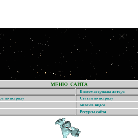
МЕНЮ САЙТА
Видеоматериалы автора
ра по астралу
Статьи по астралу
онлайн- видео
Ресурсы сайта