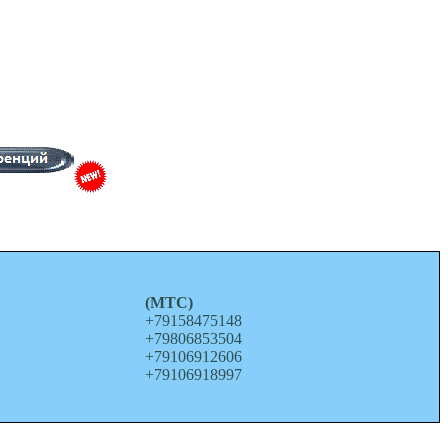
о
(МТС)
+79158475148
+79806853504
+79106912606
+79106918997