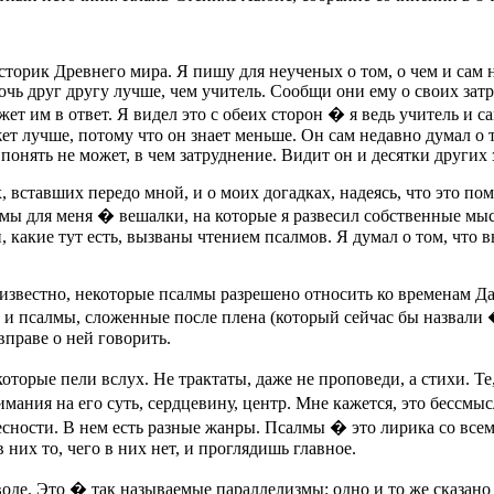
е историк Древнего мира. Я пишу для неученых о том, о чем и сам
чь друг другу лучше, чем учитель. Сообщи они ему о своих затру
скажет им в ответ. Я видел это с обеих сторон � я ведь учитель и
т лучше, потому что он знает меньше. Он сам недавно думал о то
понять не может, в чем затруднение. Видит он и десятки других
, вставших передо мной, и о моих догадках, надеясь, что это п
алмы для меня � вешалки, на которые я развесил собственные мысл
ли, какие тут есть, вызваны чтением псалмов. Я думал о том, что
 известно, некоторые псалмы разрешено относить ко временам Да
сть и псалмы, сложенные после плена (который сейчас бы назва
вправе о ней говорить.
 которые пели вслух. Не трактаты, даже не проповеди, а стихи. 
мания на его суть, сердцевину, центр. Мне кажется, это бессмы
овесности. В нем есть разные жанры. Псалмы � это лирика со вс
них то, чего в них нет, и проглядишь главное.
де. Это � так называемые параллелизмы: одно и то же сказано