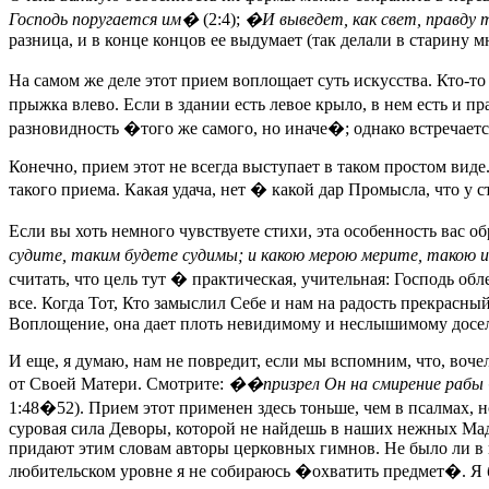
Господь поругается им�
(2:4);
�И выведет, как свет, правду 
разница, и в конце концов ее выдумает (так делали в старину м
На самом же деле этот прием воплощает суть искусства. Кто-то
прыжка влево. Если в здании есть левое крыло, в нем есть и 
разновидность �того же самого, но иначе�; однако встречает
Конечно, прием этот не всегда выступает в таком простом вид
такого приема. Какая удача, нет � какой дар Промысла, что у 
Если вы хоть немного чувствуете стихи, эта особенность вас об
судите, таким будете судимы; и какою мерою мерите, такою
считать, что цель тут � практическая, учительная: Господь об
все. Когда Тот, Кто замыслил Себе и нам на радость прекрасны
Воплощение, она дает плоть невидимому и неслышимому досел
И еще, я думаю, нам не повредит, если мы вспомним, что, воч
от Своей Матери. Смотрите:
��призрел Он на смирение рабы 
1:48�52). Прием этот применен здесь тоньше, чем в псалмах, но
суровая сила Деворы, которой не найдешь в наших нежных Мадо
придают этим словам авторы церковных гимнов. Не было ли в 
любительском уровне я не собираюсь �охватить предмет�. Я бу