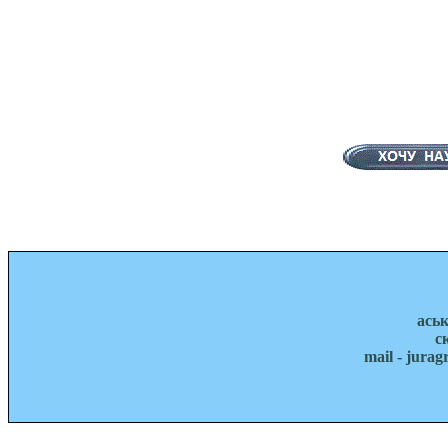
ась
с
mail - jura