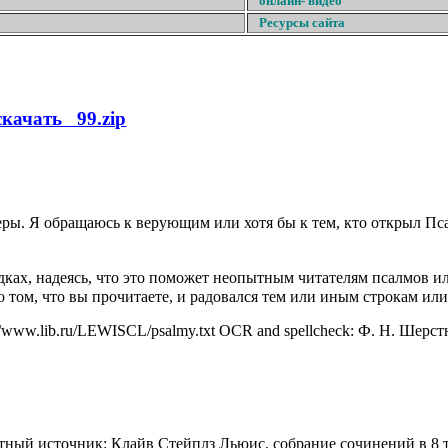
онлайн- видео
Ресурсы сайта
скачать 99.zip
ры. Я обращаюсь к верующим или хотя бы к тем, кто открыл Пс
адках, надеясь, что это поможет неопытным читателям псалмов и
о том, что вы прочитаете, и радовался тем или иным строкам или
//www.lib.ru/LEWISCL/psalmy.txt
OCR and spellcheck: Ф. Н. Шерс
чатный источник: Клайв Стейплз Льюис, собрание сочинений в 8 т