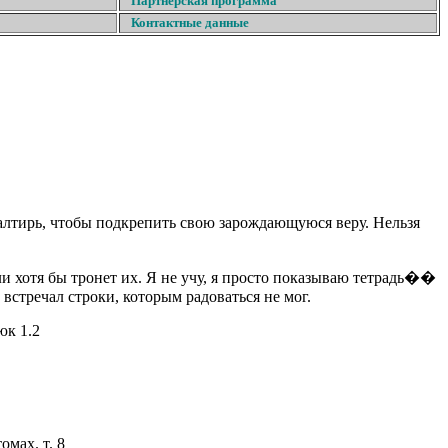
Партнерская программа
Контактные данные
алтирь, чтобы подкрепить свою зарождающуюся веру. Нельзя
ли хотя бы тронет их. Я не учу, я просто показываю тетрадь��
 встречал строки, которым радоваться не мог.
тюк
1.2
омах. т. 8