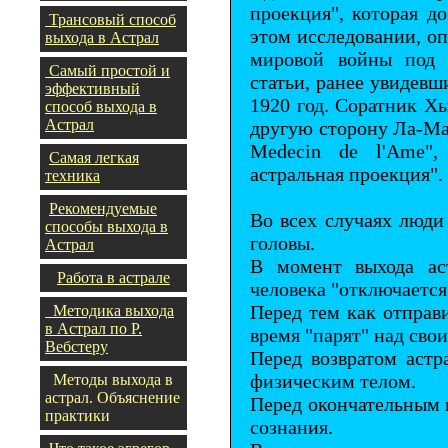
проекция", которая д
Трансовый способ
этом исследовании, о
выхода в Астрал
мировой войны под 
Самый простой и
статьи, ранее увидевш
эффективный
1920 год. Соратник Х
способ выхода в
Астрал
другую сторону Ла-Ма
Medecin de l'Ame",
Самая легкая
астральная проекция".
техника
Рекомендуемые
Во всех случаях люди
способы выхода в
головы.
Астрал
В момент выхода аст
Работа в астрале
человека "отключается
Перед тем как отправи
Методика выхода
в Астрал по Р.
время "парят" над св
Вебстеру
Перед возвратом астр
физическим телом.
Методы выхода в
астрал. Объяснение
Перед окончательным 
практики
сознания.