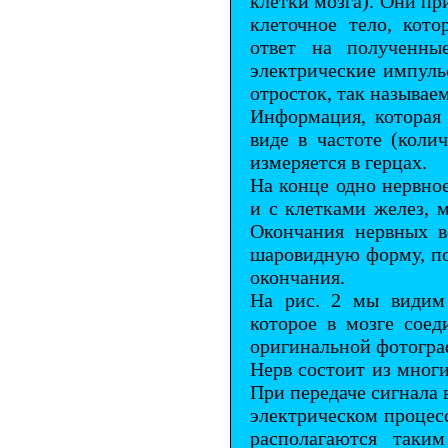
клетки мозга). Они пр
клеточное тело, кот
ответ на полученны
электрические импуль
отросток, так называе
Информация, которая 
виде в частоте (коли
измеряется в герцах.
На конце одно нервное
и с клетками желез, 
Окончания нервных в
шаровидную форму, по
окончания.
На рис. 2 мы видим 
которое в мозге соед
оригинальной фотогра
Нерв состоит из многи
При передаче сигнала в
электрическом процес
располагаются таки