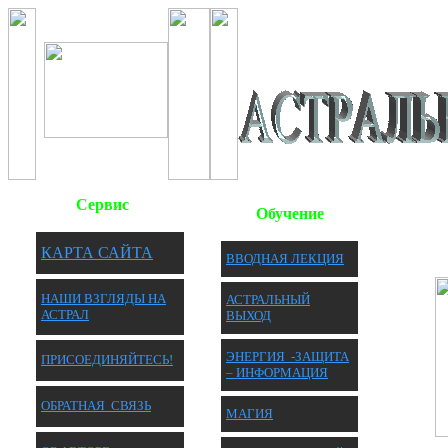
Сервис
Обучение
КАРТА САЙТА
ВВОДНАЯ ЛЕКЦИЯ
НАШИ ВЗГЛЯДЫ НА
АСТРАЛЬНЫЙ
АСТРАЛ
ВЫХОД
ЭНЕРГИЯ -ЗАЩИТА
П
РИСОЕДИНЯЙТЕСЬ!
– ИНФОРМАЦИЯ
ОБРАТНАЯ
СВЯЗЬ
МАГИЯ