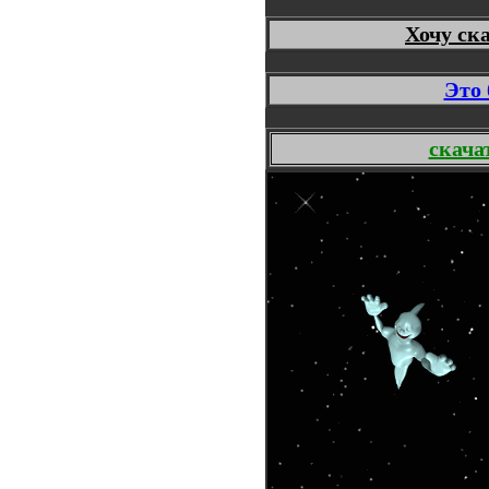
Хочу ск
Это 
скача