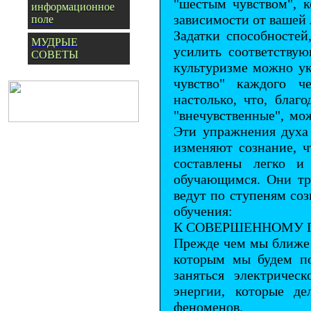
"шестым чувством", 
информационное
зависимости от вашей
поле
Задатки способностей
МУДРЫЕ
усилить соответству
СОВЕТЫ
культуризме можно ук
чувство" каждого ч
настолько, что, благ
"внечувственные", мо
Эти упражнения духа
изменяют сознание, 
составлены легко 
обучающимся. Они тр
ведут по ступеням со
обучения:
К СОВЕРШЕННОМУ 
Прежде чем мы ближе 
которым мы будем по
заняться электричес
энергии, которые де
феноменов.