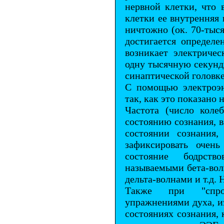
нервной клетки, что
клетки ее внутренняя
ничтожно (ок. 70-тыся
достигается определе
возникает электричес
одну тысячную секунды
синаптической головке
С помощью электроэн
так, как это показано 
Частота (число коле
состоянию сознания, в
состоянии сознания,
зафиксировать очень
состояние бодрств
называемыми бета-вол
дельта-волнами и т.д.
Также при "спров
упражнениями духа, и
состояниях сознания,