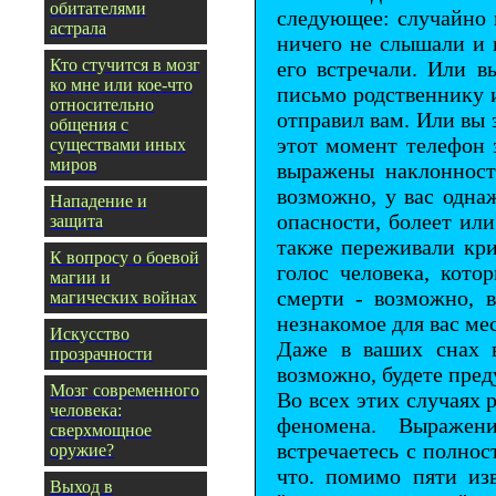
обитателями
следующее: случайно 
астрала
ничего не слышали и к
Кто стучится в мозг
его встречали. Или 
ко мне или кое-что
письмо родственнику 
относительно
отправил вам. Или вы 
общения с
этот момент телефон з
существами иных
миров
выражены наклонност
возможно, у вас одна
Нападение и
опасности, болеет ил
защита
также переживали кри
К вопросу о боевой
голос человека, кот
магии и
смерти - возможно, 
магических войнах
незнакомое для вас мес
Искусство
Даже в ваших снах в
прозрачности
возможно, будете пре
Мозг современного
Во всех этих случаях 
человека:
феномена. Выражени
сверхмощное
встречаетесь с полно
оружие?
что. помимо пяти изв
Выход в