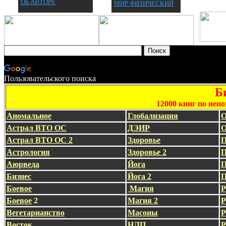
ОБ АВТОРЕ
МИР ФИЗИЧЕСКИЙ
Пользовательского поиска
Б
12000 книг по неп
Аномальное
Глобализация
О
Астрал ВТО ОС
ДЭИР
О
Астрал ВТО ОС 2
Здоровье
П
Астрология
Здоровье 2
П
Аюрведа
Йога
П
Бизнес
Йога 2
П
Боевое
Магия
Р
Боевое
2
Магия 2
Р
Вегетарианство
Масоны
Р
Восток
НЛП
Р