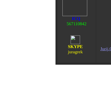
ICQ
567110842
SKYPE
Jurij
juragrek