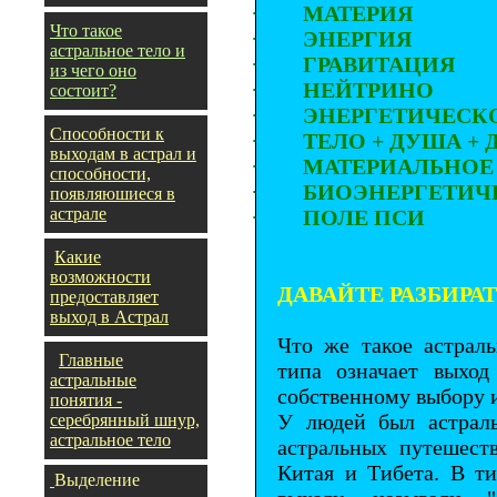
·
МАТЕРИЯ
Что такое
·
ЭНЕРГИЯ
астральное тело и
·
ГРАВИТАЦИЯ
из чего оно
·
НЕЙТРИНО
состоит?
·
ЭНЕРГЕТИЧЕСК
Способности к
·
ТЕЛО + ДУША + 
выходам в астрал и
·
МАТЕРИАЛЬНОЕ
способности,
·
БИОЭНЕРГЕТИЧ
появляюшиеся в
астрале
·
ПОЛЕ ПСИ
Какие
возможности
ДАВАЙТЕ РАЗБИРА
предоставляет
выход в Астрал
Что же такое астрал
Главные
типа означает выход
астральные
собственному выбору и
понятия -
У людей был астраль
серебрянный шнур,
астральное тело
астральных путешест
Китая и Тибета. В т
Выделение