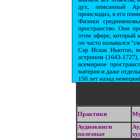
дух, описанный Ари
происходил, в его пон
Физики средневеков
пространство. Они пр
этом эфире, который 
он часто назывался "с
Сэр Исаак Ньютон, в
астроном (1643-1727)
всемирное пространс
материя и даже отдель
150 лет назад немецки
Практики
Му
Аудиокниги
Ау
полезные
ху