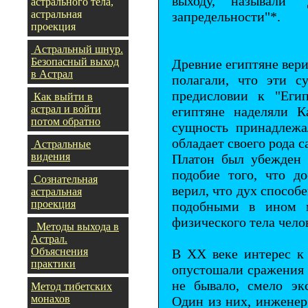
выходу, называли 
астрального тела,
астральная
запредельности"*.
проекция
Астральный шнур.
Безопасный выход
Древние египтяне вери
в Астрал
полагали, что эти с
предисловии к "Еги
Как выйти в
астрал и войти
египтяне наделяли К
потом обратно
сущность принадлежа
обладает своего рода 
Астральные
видения
Платон был убежден 
подобие того, что д
Сознательная
верил, что дух способ
астральная
проекция
подобными в ином м
физического тела чело
Методы выхода в
Астрал.
Объяснения
В XX веке интерес к 
практики
опустошали сражения П
не бывало, смело эк
Метод тибетских
монахов
Один из них, инженер