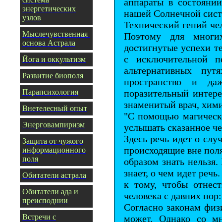
аппараты в состояни
энергетических
нашей Солнечной сист
узлов
Технический гений че
Мыслечувственная
Поэтому для многи
основа Астрала
достигнутые успехи т
с исключительной п
Йога и оккультизм
альтернативных пут
Развитие биополя
пространство и да
Парапсихология
поразительный интере
знаменитый врач, хим
Внетелесный опыт
"С помощью магическо
Энерговампиризм
услышать сказанное че
Здесь речь идет о слу
З
ащита от чужого
происходящие вне поля
информационного
поля
образом знать нельзя.
знает, о чем идет речь
Обитатели астрала
к тому, чтобы отнес
Обитатели ада и
человека с давних пор:
преисподнии
Согласно законам физи
Встречи с
может. Однако со м