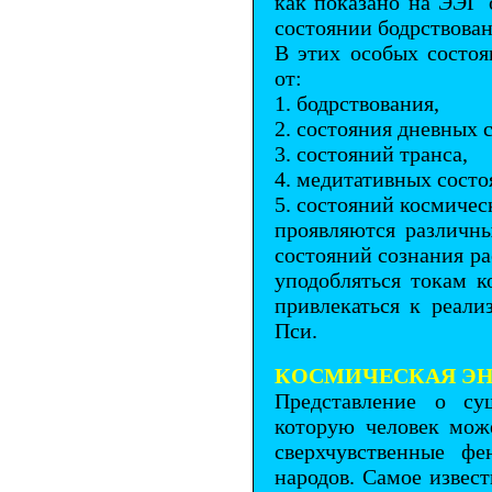
как показано на ЭЭГ 
состоянии бодрствовани
В этих особых состоя
от:
1. бодрствования,
2. состояния дневных 
3. состояний транса,
4. медитативных состо
5. состояний космичес
проявляются различн
состояний сознания р
уподобляться токам к
привлекаться к реал
Пси.
КОСМИЧЕСКАЯ ЭН
Представление о сущ
которую человек мож
сверхчувственные фе
народов. Самое извес