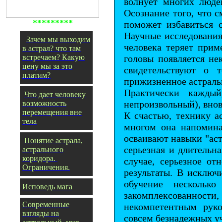
волнует многих люде
Осознание того, что с
*********
поможет избавиться 
Научные исследования
Зачем мы выходим
человека теряет прим
в астрал? что там
встречаем? Какую
головы появляется не
цену мы за это
свидетельствуют о т
платим?
прижизненное астраль
Практически кажды
Что дает человеку
непроизвольный), внов
возможность
перемещения вне
К счастью, технику а
тела
многом она напомина
осваивают навыки "аст
Понятие астрала,
серьезная и длительна
астрального
коридора.
случае, серьезное о
Ограничения.
результаты. В исключ
обучение несколько
Исповедь мага
закомплексованности
Современные
некомпетентным руко
взгляды на
совсем безнадежных уч