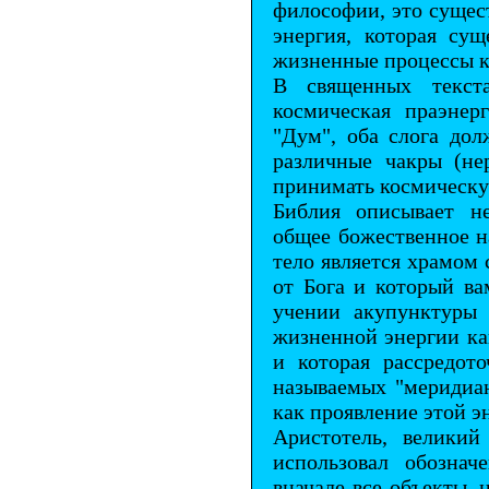
философии, это сущес
энергия, которая су
жизненные процессы ка
В священных текст
космическая праэнер
"Дум", оба слога дол
различные чакры (не
принимать космическу
Библия описывает н
общее божественное на
тело является храмом 
от Бога и который ва
учении акупунктуры 
жизненной энергии как
и которая рассредот
называемых "меридиан
как проявление этой э
Аристотель, великий
использовал обознач
вначале все объекты,