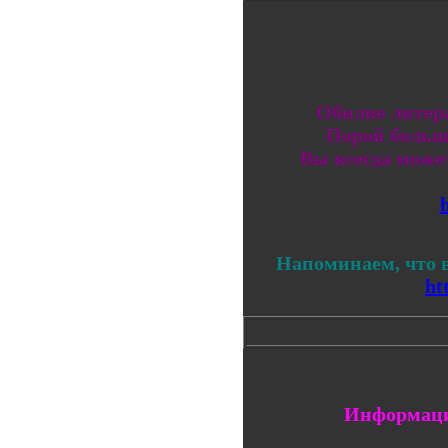
Обилие литера
Порой больш
Вы всегда може
Напоминаем, что в
ht
Информаци