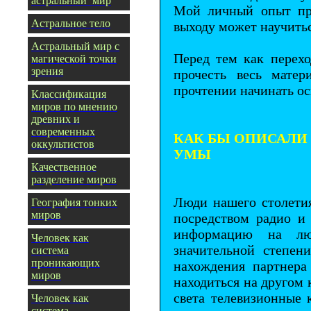
астральный мир
Мой личный опыт пре
Астральное тело
выходу может научить
Астральный мир с
Перед тем как перех
магической точки
зрения
прочесть весь мате
прочтении начинать о
Классификация
миров по мнению
древних и
современных
КАК БЫ ОПИСАЛИ
оккультистов
УМЫ
Качественное
разделение миров
Люди нашего столетия
География тонких
миров
посредством радио и
информацию на лю
Человек как
значительной степени
система
проникающих
нахождения партнера
миров
находиться на другом 
света телевизионные 
Человек как
система