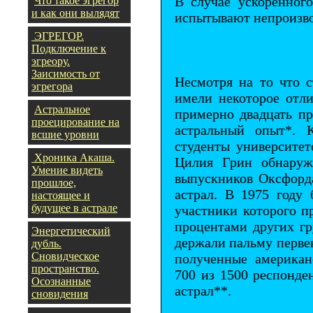
В случае ускоренного
Что такое эгрегор
и как они вылядят
испытывают непроизво
ЭГРЕГОР.
Подключение к
эгреору.
Заисимость от
Несмотря на то что с
эгрегора
имели некоторое отли
Астральное
примерно двадцать п
проецирование на
астральный опыт*. 
всшие уровни
студенты университет
Хроника Акаша.
Цилия Грин обнаружи
Умение видеть
выпускников Оксфорда
прошлое,
астрал. В 1975 году 
настоящее и
будущее в астрале
участники которого п
процентами других гр
Энергетический
держали пальму перве
дубль.
Сновидческое
полученные американ
пространство.
700 из 1500 респонде
Осознанные
астрал**.
сновидения