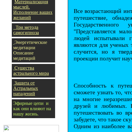
Материализация
мыслей.
Все возрастающий инт
Исполнение ваших
путешествие, обнад
желаний
Государственного 
Три метода
"Представляется мал
самогипноза
людей испытывали г
Энергетические
являются для ученых т
медитации
случится, но я твер
Описание
проекции получит нау
медитаций
Существа
астрального мира
Защита от
Способность к путеш
Астральных
сможете узнать то, чт
нападений
на многие неразреши
Эфирные цепи и
друзей и любимых. Н
как они влияют на
путешествовать во в
нашу жизнь
.
забудете, что такое ску
Одним из наиболее ва