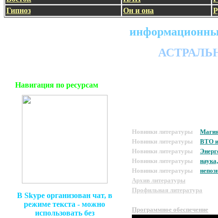
Гипноз
Он и она
Р
информационный
АСТРАЛЬ
Навигация по ресурсам
Новинки литературы
Магия
Новинки литературы
ВТО и
Новинки литературы
Энерг
Новинки литературы
наука
Новинки литературы
непоз
Архив литературы
Профильная литература
В
Skype
организован чат, в
Методическая литература
режиме текста - можно
Программное обеспечение
использовать без