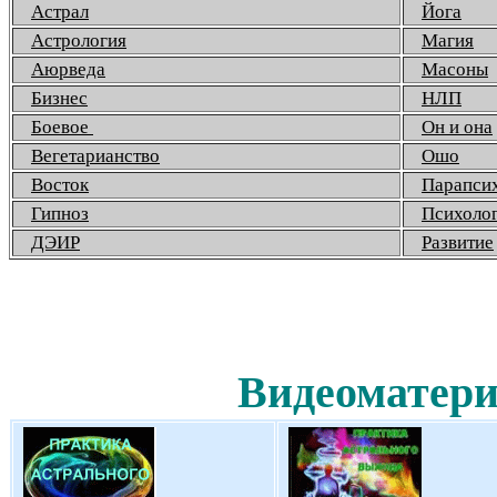
Астрал
Йога
Астрология
Магия
Аюрведа
Масоны
Бизнес
НЛП
Боевое
Он и она
Вегетарианство
Ошо
Восток
Парапси
Гипноз
Психоло
ДЭИР
Развитие
Видеоматери