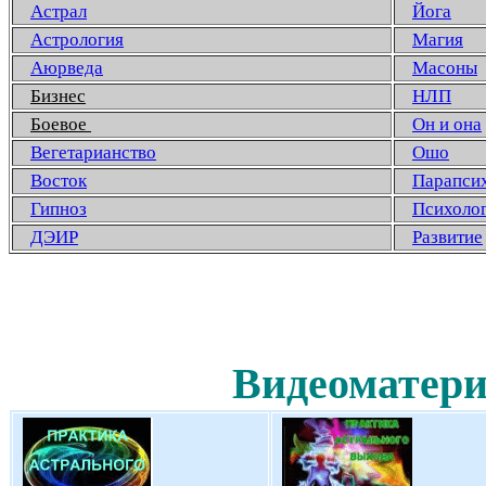
Астрал
Йога
Астрология
Магия
Аюрведа
Масоны
Бизнес
НЛП
Боевое
Он и она
Вегетарианство
Ошо
Восток
Парапси
Гипноз
Психоло
ДЭИР
Развитие
Видеоматери