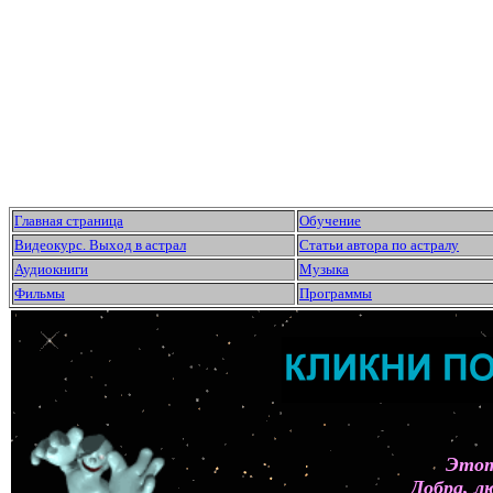
Главная страница
Обучение
Видеокурс. Выход в астрал
Статьи автора по астралу
Аудиокниги
Музыка
Фильмы
Программы
Этот
Добра, л