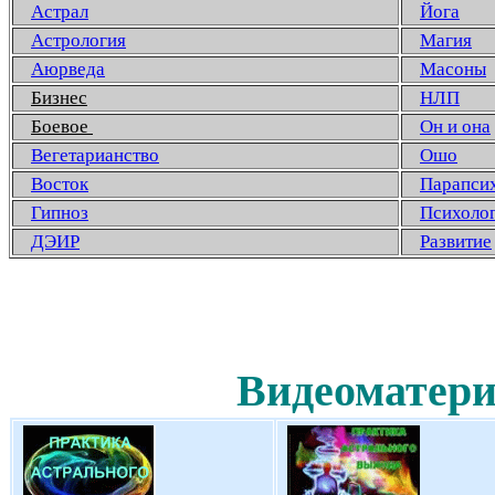
Астрал
Йога
Астрология
Магия
Аюрведа
Масоны
Бизнес
НЛП
Боевое
Он и она
Вегетарианство
Ошо
Восток
Парапси
Гипноз
Психоло
ДЭИР
Развитие
Видеоматери