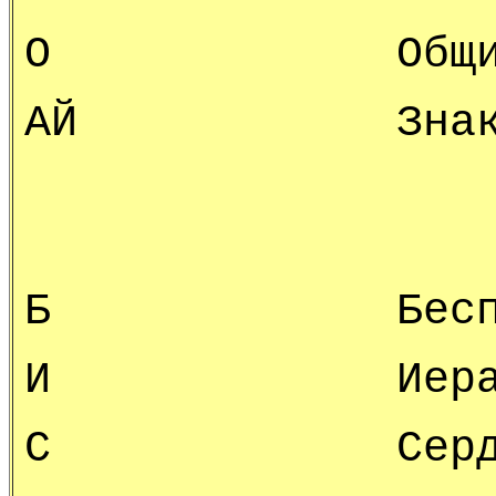
О Общин
АЙ Знаки Аг
Б Беспреде
И Иерарх
С Сердц