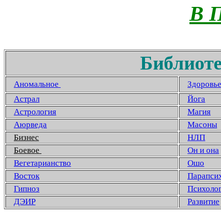
В 
Библиоте
Аномальное
Здоровь
Астрал
Йога
Астрология
Магия
Аюрведа
Масоны
Бизнес
НЛП
Боевое
Он и она
Вегетарианство
Ошо
Восток
Парапси
Гипноз
Психоло
ДЭИР
Развитие