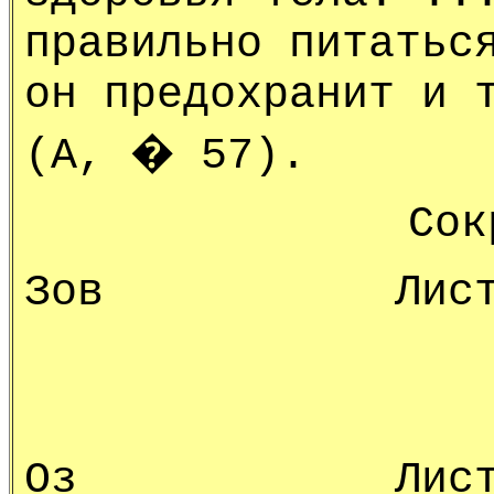
правильно питатьс
он предохранит и 
(А, � 57).
Сок
Зов Листы Са
Оз Листы Сад