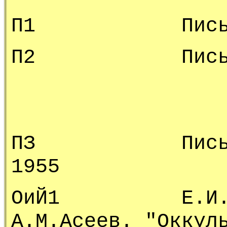
П1 Письма Е.
П2 Письма Е.
ПЗ Письма Е.
1955
ОиЙ1 Е.И.Рери
А.М.Асеев. "Оккул