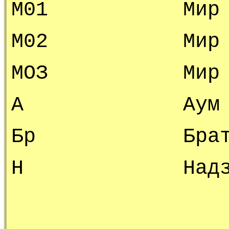
М01 Мир Огне
М02 Мир Огне
МОЗ Мир Огне
А Аум
Бр Братс
Н Надзем