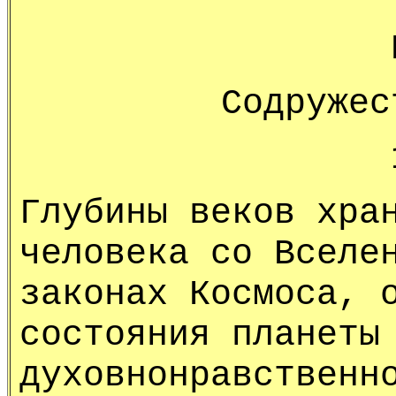
Содружес
Глубины веков хра
человека со Вселе
законах Космоса, 
состояния планеты
духовнонравственн