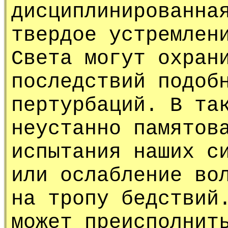
дисциплинированна
твердое устремлен
Света могут охран
последствий подоб
пертурбаций. В та
неустанно памятов
испытания наших с
или ослабление во
на тропу бедствий
может преисполнит