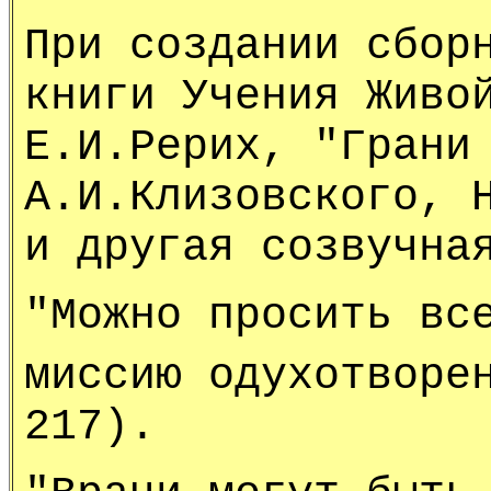
При создании сбор
книги Учения Живо
Е.И.Рерих, "Грани
А.И.Клизовского, 
и другая созвучна
"Можно просить вс
миссию одухотворе
217).