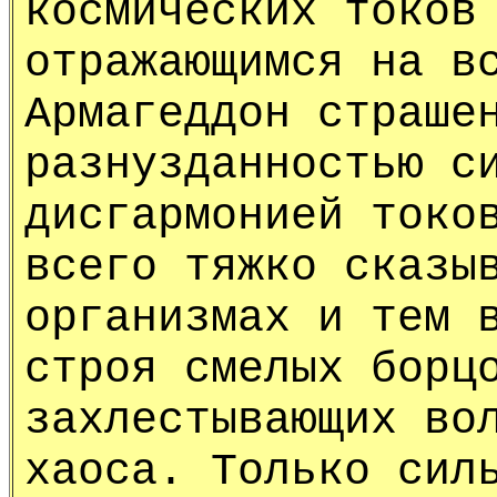
космических токов
отражающимся на в
Армагеддон страше
разнузданностью с
дисгармонией токо
всего тяжко сказы
организмах и тем 
строя смелых борц
захлестывающих во
хаоса. Только сил