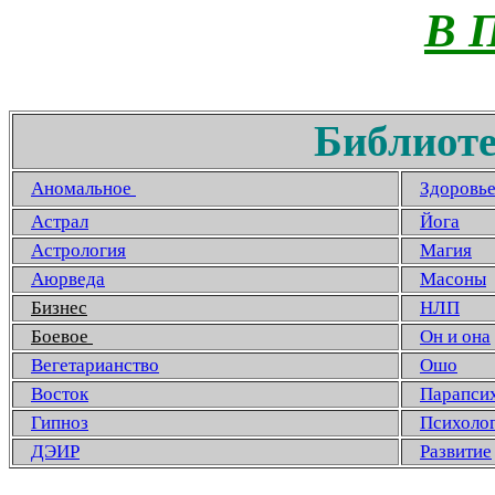
В 
Библиоте
Аномальное
Здоровь
Астрал
Йога
Астрология
Магия
Аюрведа
Масоны
Бизнес
НЛП
Боевое
Он и она
Вегетарианство
Ошо
Восток
Парапси
Гипноз
Психоло
ДЭИР
Развитие