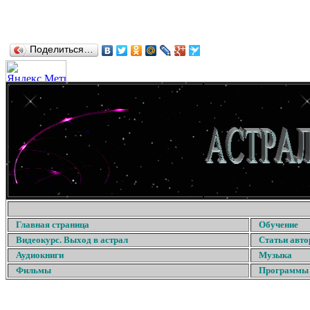
Поделиться…
Главная страница
Обучение
Видеокурс. Выход в астрал
Статьи авто
Аудиокниги
Музыка
Фильмы
Программы