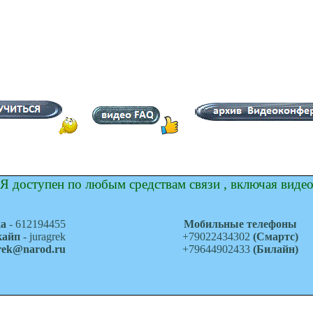
Я доступен по любым средствам связи , включая виде
ка
- 612194455
Мобильные телефоны
кайп
- juragrek
+79022434302
(Смартс)
grek@narod.ru
+79644902433
(Билайн)