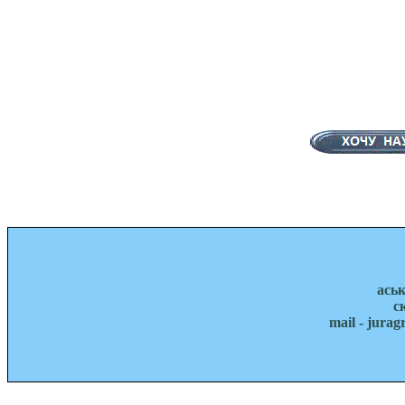
ась
с
mail - jura