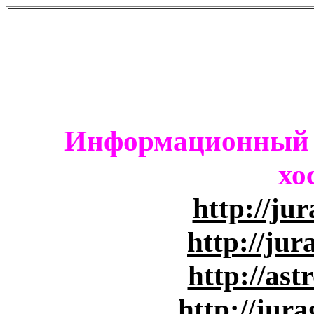
Информационный п
хо
http://ju
http://jur
http://ast
http://jur