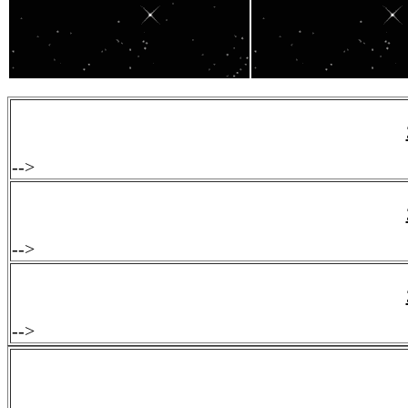
-->
-->
-->