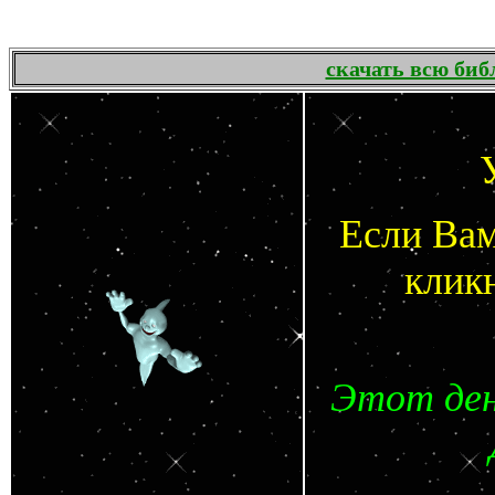
скачать всю би
Если Вам
клик
Этот ден