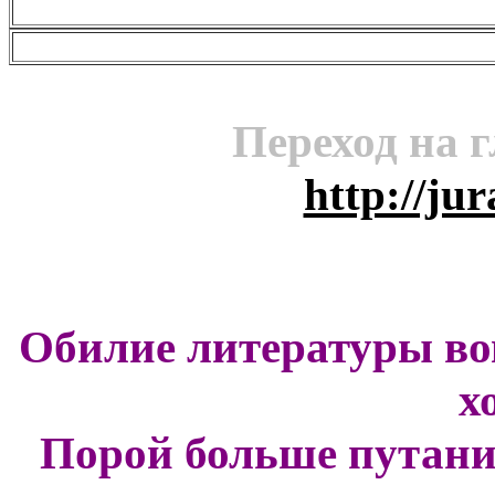
-->
Переход на 
http://ju
Обилие литературы вов
х
Порой больше путани