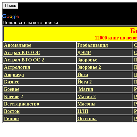
Пользовательского поиска
Б
12000 книг по неп
Аномальное
Глобализация
О
Астрал ВТО ОС
ДЭИР
О
Астрал ВТО ОС 2
Здоровье
П
Астрология
Здоровье 2
П
Аюрведа
Йога
П
Бизнес
Йога 2
П
Боевое
Магия
Р
Боевое
2
Магия 2
Р
Вегетарианство
Масоны
Р
Восток
НЛП
Р
Гипноз
Он и она
Р