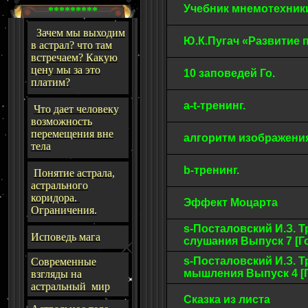
Учебник мнемотехник
*********
Зачем мы выходим
Ю.К.Пугач «Развитие 
в астрал? что там
встречаем? Какую
цену мы за это
10 заповедей Го.
платим?
a-t-тренинг.
Что дает человеку
возможность
перемещения вне
алгоритм изображени
тела
b-тренинг.
Понятие астрала,
астрального
коридора.
Эффект Моцарта
Ограничения.
s-Посталовский И.З. 
Исповедь мага
слушания Выпуск 7 [Го
s-Посталовский И.З. 
Современные
мышления Выпуск 4 [Г
взгляды на
астральный мир
Сказка из листа