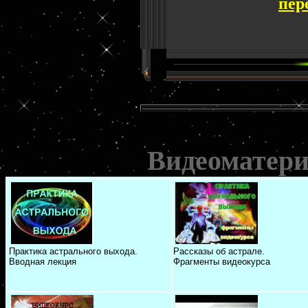
пер
Видеоматери
Практика астрального выхода.
Рассказы об астрале.
Вводная лекция
Фрагменты видеокурса