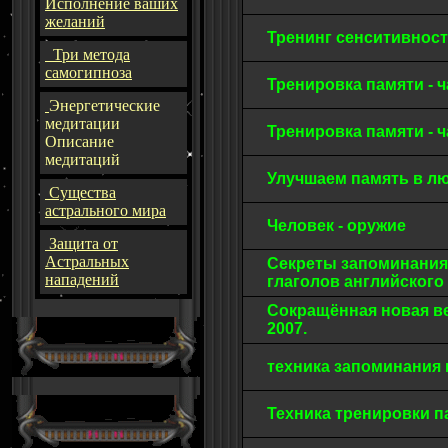
Исполнение ваших
желаний
Тренинг сенситивнос
Три метода
самогипноза
Тренировка памяти - ч
Энергетические
медитации
Тренировка памяти - ч
Описание
медитаций
Улучшаем память в лю
Существа
астрального мира
Человек - оружие
Защита от
Астральных
Секреты запоминания
нападений
глаголов английского
Сокращённая новая ве
2007.
техника запоминания 
Техника тренировки п