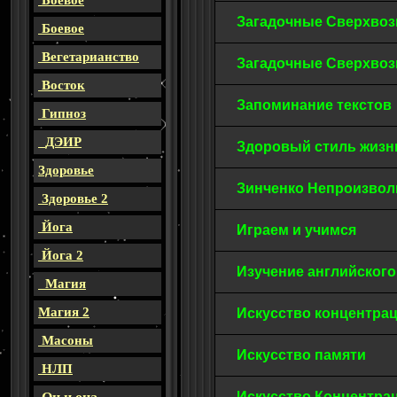
Боевое
Загадочные Сверхвоз
Боевое
Вегетарианство
Загадочные Сверхво
Восток
Запоминание тексто
Гипноз
ДЭИР
Здоровый стиль жиз
Здоровье
Зинченко Непроизвол
Здоровье 2
Йога
Играем и учимся
Йога 2
Изучение английског
Магия
Магия 2
Искусство концентрац
Масоны
Искусство памяти
НЛП
Искусство Концентр