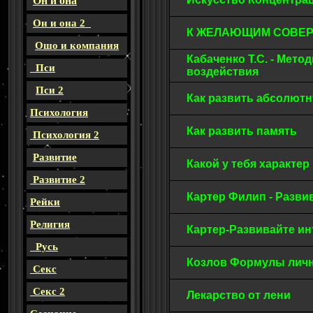
Он и она
Он и она 2
К ЖЕЛАЮЩИМ СОВЕ
Ошо и компания
Кабаченко Т.С. - Мето
Пси
воздействия
Пси 2
Как развить абсолют
Психология
Как развить память
Психология 2
Развитие
Какой у тебя характе
Развитие 2
Картер Филип - Разви
Рейки
Религия
Картер-Развивайте и
Русь
Козлов Формулы лич
Секс
Секс 2
Лекарство от лени