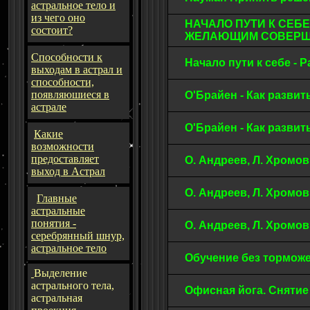
астральное тело и
из чего оно
НАЧАЛО ПУТИ К СЕБ
состоит?
ЖЕЛАЮЩИМ СОВЕР
Способности к
Начало пути к себе -
выходам в астрал и
способности,
появляюшиеся в
О'Брайен - Как разви
астрале
О'Брайен - Как разви
Какие
возможности
предоставляет
О. Андреев, Л. Хромо
выход в Астрал
О. Андреев, Л. Хромо
Главные
астральные
понятия -
О. Андреев, Л. Хромо
серебрянный шнур,
астральное тело
Обучение без торможе
Выделение
астрального тела,
Офисная йога. Снятие
астральная