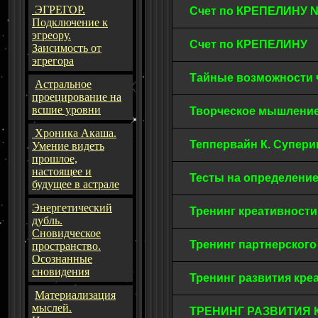
ЭГРЕГОР.
Счет по КРЕПЕЛИНУ
Подключение к
эгреору.
Счет по КРЕПЕЛИНУ
Заисимость от
эгрегора
Тайные возможности 
Астральное
проецирование на
всшие уровни
Творческое мышление
Хроника Акаша.
Теппервайн К. Супери
Умение видеть
прошлое,
настоящее и
Тесты на определени
будущее в астрале
Энергетический
Тренинг креативност
дубль.
Сновидческое
Тренинг партнерског
пространство.
Осознанные
сновидения
Тренинг развития кре
Материализация
мыслей.
ТРЕНИНГ РАЗВИТИЯ