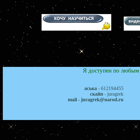
Я доступен по любым 
аська
- 612194455
скайп
- juragrek
mail - juragrek@narod.ru