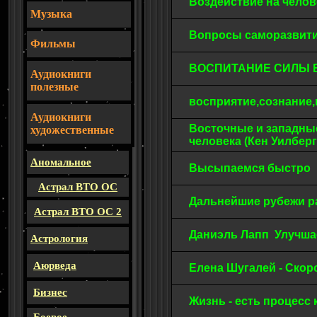
Воздействие на чело
Музыка
Вопросы саморазвит
Фильмы
ВОСПИТАНИЕ СИЛЫ
Аудиокниги
полезные
восприятие,сознание
Аудиокниги
Восточные и западны
художественные
человека (Кен Уилбер
Аномальное
Высыпаемся быстро
Астрал ВТО ОС
Дальнейшие рубежи р
Астрал ВТО ОС 2
Даниэль Лапп Улучша
Астрология
Аюрведа
Елена Шугалей - Ско
Бизнес
Жизнь - есть процесс