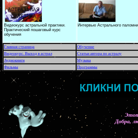
Видеокурс астральной практики.
Интервью Астрального паломни
Практический пошаговый курс
обучения
Главная страница
Обучение
Видеокурс. Выход в астрал
Статьи автора по астралу
Аудиокниги
Музыка
Фильмы
Программы
Этот
Добра, л