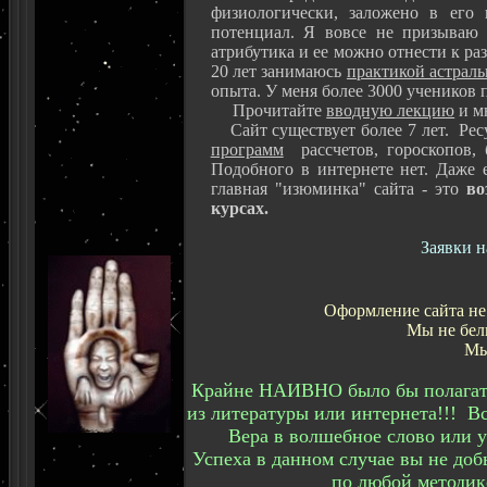
физиологически, заложено в его 
потенциал. Я вовсе не призываю 
атрибутика и ее можно отнести к ра
20 лет занимаюсь
практикой астрал
опыта. У меня более 3000 учеников 
Прочитайте
вводную лекцию
и м
Сайт существует более 7 лет. Ресу
программ
рассчетов, гороскопов,
Подобного в интернете нет. Даже 
главная "изюминка" сайта - это
во
курсах.
Заявки 
Оформление сайта не
Мы не бел
Мы
Крайне НАИВНО было бы полагать,
из литературы или интернета!!! В
Вера в волшебное слово или
Успеха в данном случае вы не доб
по любой методике