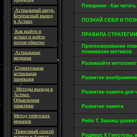
проекция
Поварнин - Как читат
Астральный шнур.
Безопасный выход
ПОЗНАЙ СЕБЯ И ПОЗН
в Астрал
Как выйти в
ПРАВИЛА СТРАТЕГИ
астрал и войти
потом обратно
Проrнозирование пове
понимание мотивов
Астральные
видения
Развивайте интеллект
Сознательная
астральная
Развитие воображен
проекция
Методы выхода в
Развитие памяти для ч
Астрал.
Объяснения
практики
Развитие памяти
Метод тибетских
Рибо Т. Законы разв
монахов
Трансовый способ
Роджерс К Гипотезы,
выхода в Астрал