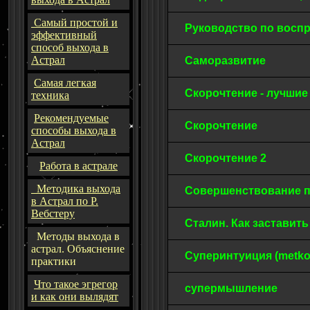
Самый простой и
Руководство по восп
эффективный
способ выхода в
Астрал
Саморазвитие
Самая легкая
Скорочтение - лучши
техника
Рекомендуемые
Скорочтение
способы выхода в
Астрал
Скорочтение 2
Работа в астрале
Методика выхода
Совершенствование 
в Астрал по Р.
Вебстеру
Сталин. Как заставит
Методы выхода в
астрал. Объяснение
Суперинтуиция (metko
практики
Что такое эгрегор
супермышление
и как они вылядят