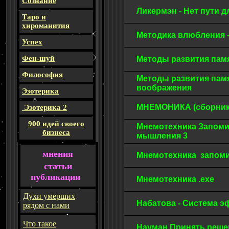
Сознание
Ликермэн - Нет пути 
Таро и
хироманития
Методика влюбления -
Успех
Фен-шуй
Методы развития памя
Философия
Методы развития пам
воображения
Эзотерика
МНЕМОНИКА (сборник
Эзотерика 2
900 идей своего
Мнемотехника Запоми
бизнеса
мышления 3
мнения
Мнемотехника запом
статьи
публикации
Мнемотехника .exe
Духи умерших
Набатова - Cистема 
рядом с нами
Что такое
Науман Принять реше