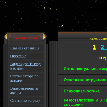
СМ
Библиотека
некоторые
1
Главная страница
Обучение
пе
Видеокурс. Выход
в астрал
Интеллектуальные и
Статьи автора по
Основы конструктив
астралу
Видеоматериалы
Психодиагностика
автора
s-Посталовский И.З. 
Статьи по астралу
слушания