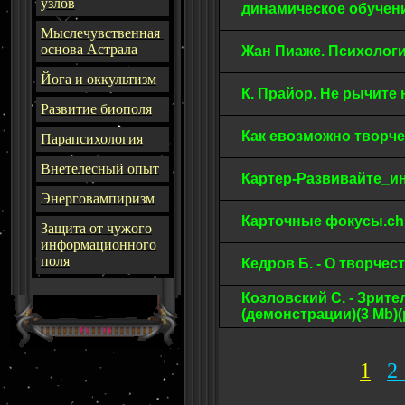
узлов
динамическое обучен
Мыслечувственная
основа Астрала
Жан Пиаже. Психологи
Йога и оккультизм
К. Прайор. Не рычите 
Развитие биополя
Как евозможно творч
Парапсихология
Внетелесный опыт
Картер-Развивайте_ин
Энерговампиризм
Карточные фокусы.ch
З
ащита от чужого
информационного
поля
Кедров Б. - О творчест
Козловский С. - Зри
(демонстрации)(3 Mb)(
1