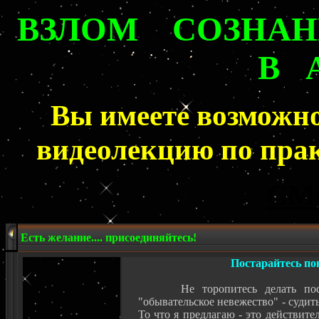
ВЗЛОМ СОЗНА
В 
Вы имеете возможн
видеолекцию
по прак
СМ
Есть желание.... присоединяйтесь!
Постарайтесь пон
Не торопитесь делать по
"обывательское невежество" - судит
То что я предлагаю - это действите