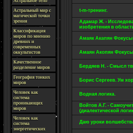
Астральное тело
Астральный мир с
t-m-тренинг.
магической точки
зрения
Адамар Ж. - Исследов
изобретения в област
Классификация
миров по мнению
Амаяк Акапян Фокусы-
древних и
современных
оккультистов
Амаян Акопян Фокусы
Качественное
Бердяев Н. - Смысл т
разделение миров
География тонких
Борис Сергеев. Ум хор
миров
Человек как
Водная логика.
система
проникающих
Войтов А.Г. - Самоуч
миров
(диалектической логик
Человек как
Даю уроки волшебства
система
энергетических