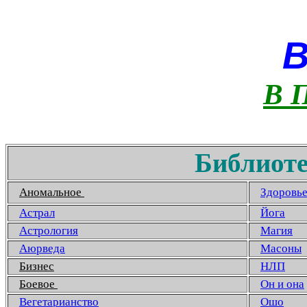
В 
Библиоте
Аномальное
Здоровь
Астрал
Йога
Астрология
Магия
Аюрведа
Масоны
Бизнес
НЛП
Боевое
Он и она
Вегетарианство
Ошо