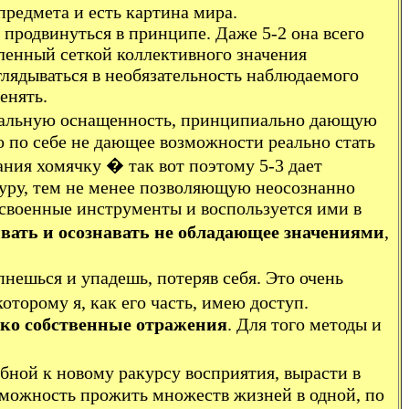
 предмета и есть картина мира.
 продвинуться в принципе. Даже 5-2 она всего
ленный сеткой коллективного значения
вглядываться в необязательность наблюдаемого
менять.
нтальную оснащенность, принципиально дающую
о по себе не дающее возможности реально стать
ния хомячку � так вот поэтому 5-3 дает
туру, тем не менее позволяющую неосознанно
освоенные инструменты и воспользуется ими в
ать и осознавать не обладающее значениями
,
нешься и упадешь, потеряв себя. Это очень
оторому я, как его часть, имею доступ.
лько собственные отражения
. Для того методы и
бной к новому ракурсу восприятия, вырасти в
озможность прожить множеств жизней в одной, по