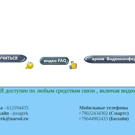
Я доступен по любым средствам связи , включая виде
ка
- 612194455
Мобильные телефоны
кайп
- juragrek
+79022434302
(Смартс)
grek@narod.ru
+79644902433
(Билайн)