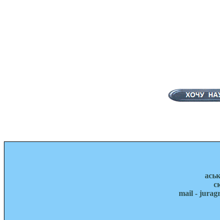
ась
с
mail - jura