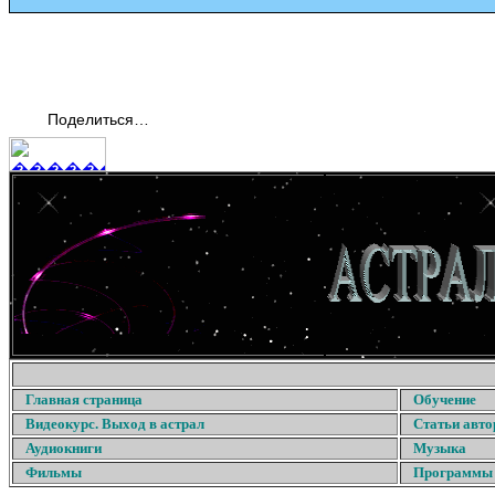
Поделиться…
Главная страница
Обучение
Видеокурс. Выход в астрал
Статьи авто
Аудиокниги
Музыка
Фильмы
Программы