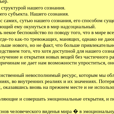
ьер.
 структурой нашего сознания.
го субъекта. Нашего сознания.
с самих, сутью нашего сознания, его способом сущ
яющий ему окунуться в мир надсоциальный.
 некое беспокойство по поводу того, что в мире вс
де-то как-то тревожащих, манящих, однако не дающ
льше нового, но не факт, что больше привлекательн
едствием того, что хотя доступной для нашего созн
лучение и открытия новых вещей без частичного р
ричинам не дает нам возможности упроститься, оно 
 единственный невосполнимый ресурс, которым мы о
иях, во внутренних реалиях и их значениях. Потеря
, оказавшись вновь на прежнем месте и не использ
воляющие и совершать эмоциональные открытия, и по
снов человеческого виденья мира � в эмоциональну