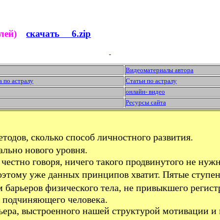
елей)
скачать 6.zip
Видеоматериалы автора
а по астралу
Статьи по астралу
онлайн- видео
Ресурсы сайта
методов, сколько способ личностного развития.
ально нового уровня.
 честно говоря, ничего такого продвинутого не нуж
оэтому уже данных принципов хватит. Пятые ступен
ем барьеров физического тела, не привыкшего реги
о подчиняющего человека.
рьера, выстроенного нашей структурой мотивации 