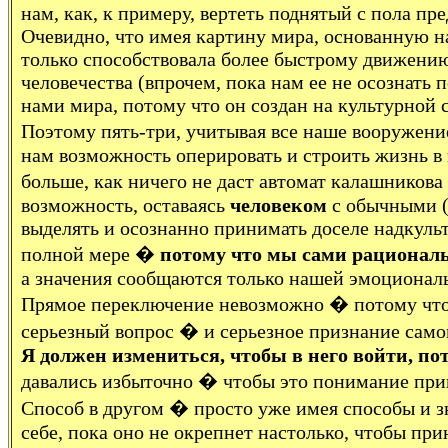
нам, как, к примеру, вертеть поднятый с пола пр
Очевидно, что имея картину мира, основанную на
только способствовала более быстрому движению
человечества (впрочем, пока нам ее не осознать 
нами мира, потому что он создан на культурной 
Поэтому пять-три, учитывая все наше вооруже
нам возможность оперировать и строить жизнь в 
больше, как ничего не даст автомат калашников
возможность, оставаясь
человеком
с обычными (д
выделять и осознанно принимать доселе надкульт
полной мере �
потому что мы сами рационал
а значения сообщаются только нашей эмоционал
Прямое переключение невозможно � потому что не
серьезный вопрос � и серьезное признание самому
Я должен измениться, чтобы в него войти, по
давались избыточно � чтобы это понимание при
Способ в другом � просто уже имея способы и зн
себе, пока оно не окрепнет настолько, чтобы п