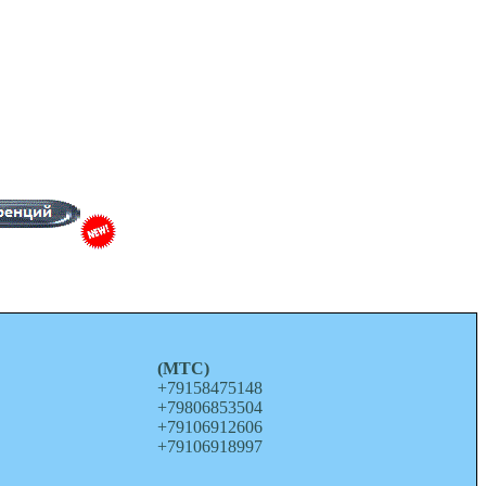
о
(МТС)
+79158475148
+79806853504
+79106912606
+79106918997