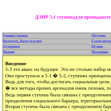
ДЭИР 5.1 ступень(для преподават
Главная страница
Обучение
Видеокурс. Выход в астрал
Статьи автор
Аудиокниги
Музыка
Фильмы
Программы
Введение
5-3 это аванс на будущее. Это не столько набор 
Оно проступило в 5-1 � 5-2, ступенях принципи
Ведь для того, чтобы достигать социальные цели,
� все методы прочих арсеналов очень похожи, п
Ведь первая ступень была связана с преодолени
преодоления социального барьера, эгрегориальн
Вторая ступень была связана с преодолением ба