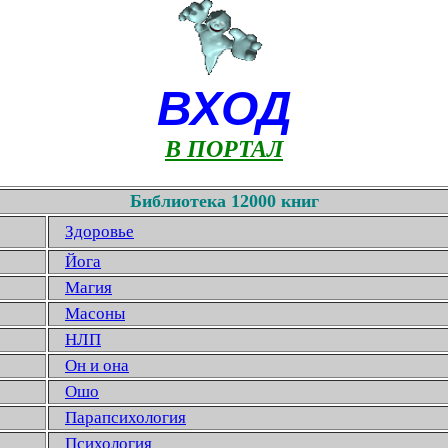
ВХОД
В ПОРТАЛ
Библиотека 12000 книг
Здоровье
Йога
Магия
Масоны
НЛП
Он и она
Ошо
Парапсихология
Психология