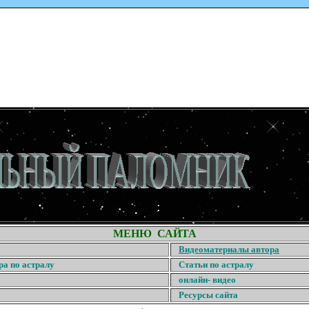
МЕНЮ САЙТА
Видеоматериалы автора
ра по астралу
Статьи по астралу
онлайн- видео
Ресурсы сайта