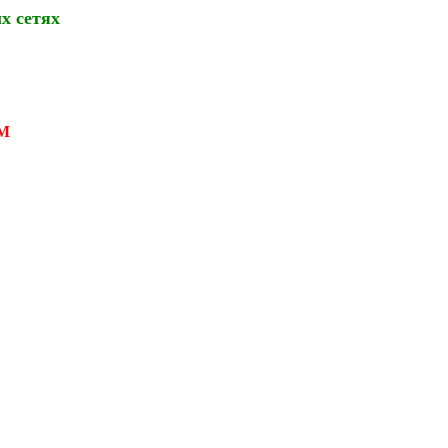
х сетях
М