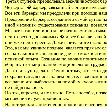
Третья ступень преодолевала межличностной бар
Четвертая � барьер, связанный с энергетической
Все эти барьеры мы преодолели при помощи наше
Преодоление барьера, созданного самой сутью на
иной механизм существования сознания, позвол
Мы все в той или иной мере начинаем испытывать
неинтересно достижимых � и все больше вещей г
они уже неинтересны. Даже в результате стало бо
Это, как мы увидим позднее, является прямым сл
сознательного мышления не дает возможности по
психикой опыта. Сознание по вполне понятным п
вбирать этот мир полной эмоциональной грудью.
Да это и глупо делать! Глупо потому, что есть
сохраняется для нас в нашем опыте, в воспоминан
все равно что выбросить на помойку кусок жизни
не найдя главного.
Но это, впрочем, и не нужно. Есть способы, поз
мгновения из уже пройденных.
На пятерках мы постепенно проникли в основу о