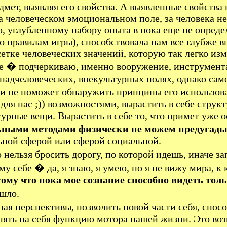
едмет, выявляя его свойства. А выявленные свойства
 человеческом эмоциональном поле, за человека не
, углубленному набору опыта в пока еще не опреде
по правилам игры), способствовала нам все глубже 
сетке человеческих значений, которую так легко из
ние � подчеркиваю, именно вооружение, инструме
надчеловеческих, внекультурных полях, однако сам
а и не поможет обнаружить принципы его использова
ля нас ;)) возможностями, вырастить в себе струк
урные вещи. Вырастить в себе то, что примет уже 
ьными методами физически не можем предугадыв
ьной сферой или сферой социальной.
льзя бросить дорогу, по которой идешь, иначе зап
 себе � да, я знаю, я умею, но я не вижу мира, к к
тому что пока мое сознание способно видеть то
шло.
ая перспективы, позволить новой части себя, спосо
ринять на себя функцию мотора нашей жизни. Это в