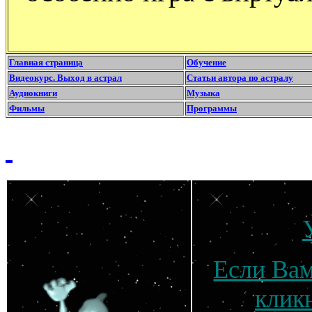
Главная страница
Обучение
Видеокурс. Выход в астрал
Статьи автора по астралу
Аудиокниги
Музыка
Фильмы
Программы
Если Вам
клик