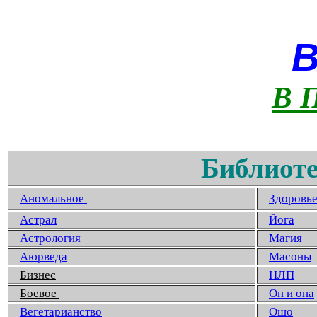
В 
Библиоте
Аномальное
Здоровь
Астрал
Йога
Астрология
Магия
Аюрведа
Масоны
Бизнес
НЛП
Боевое
Он и она
Вегетарианство
Ошо