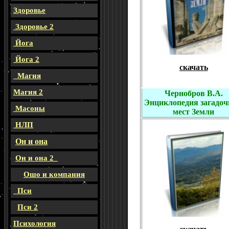
Здоровье
Здоровье 2
Йога
Йога 2
скачать
Магия
Магия 2
Чернобров В.А.
Энциклопедия загадо
Масоны
мест Земли
НЛП
Он и она
Он и она 2
Ошо и компания
Пси
Пси 2
Психология