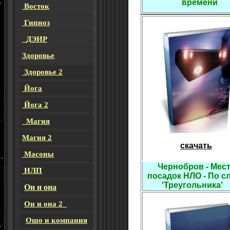
времени
Восток
Гипноз
ДЭИР
Здоровье
Здоровье 2
Йога
Йога 2
Магия
Магия 2
скачать
Масоны
Чернобров - Мес
НЛП
посадок НЛО - По с
'Треугольника
Он и она
Он и она 2
Ошо и компания