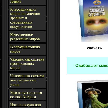
зрения
Классификация
миров по мнению
древних и
современных
оккультистов
Качественное
разделение миров
География тонких
скачать
миров
Человек как система
проникающих
Свобода от сме
миров
Человек как система
энергетических
узлов
Мыслечувственная
основа Астрала
Йога и оккультизм