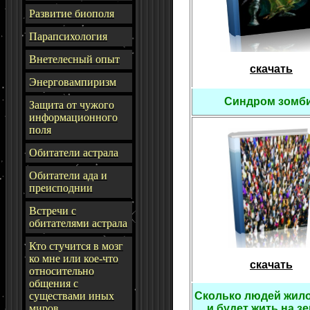
Развитие биополя
Парапсихология
Внетелесный опыт
скачать
Энерговампиризм
Синдром зом
З
ащита от чужого
информационного
поля
Обитатели астрала
Обитатели ада и
преисподнии
Встречи с
обитателями астрала
Кто стучится в мозг
ко мне или кое-что
скачать
относительно
общения с
существами иных
Сколько людей жило
миров
и будет жить на 