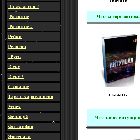
скачать
Психология 2
Что за горизонтом.
Развитие
Развитие 2
Рейки
Религия
Русь
Секс
Секс 2
Сознание
скачать
Таро и хироманития
Успех
Фен-шуй
Что такое интуици
Философия
Эзотерика