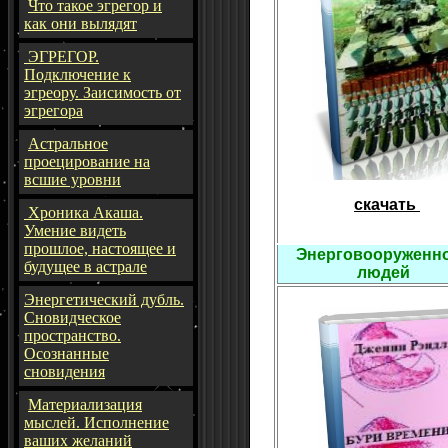
Что такое эгрегор и
как они вылядят
ЭГРЕГОР.
Подключение к
эгреору. Заисимость от
эгрегора
Астральное
проецирование на
всшие уровни
скачать
Хроника Акаша.
Умение видеть
прошлое, настоящее и
Энерговооруженн
будущее в астрале
людей
Энергетический дубль.
Сновидческое
пространство.
Осознанные
сновидения
Материализация
мыслей. Исполнение
ваших желаний