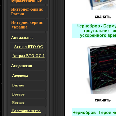
художественные
Интернет-сервис
Россия
скачать
И
нтернет-сервис
Чернобров - Берм
Украина
треугольник - з
ускоренного вре
Аномальное
Астрал ВТО ОС
Астрал ВТО ОС 2
Астрология
Аюрведа
Бизнес
Боевое
скачать
Боевое
Вегетарианство
Чернобров - Герои н