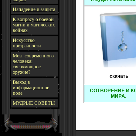
Нападение и защита
К вопросу о боевой
магии и магических
войнах
Искусство
прозрачности
Мозг современного
человека:
сверхмощное
оружие?
скачать
Выход в
информационное
СОТВОРЕНИЕ И К
поле
МИРА.
МУДРЫЕ СОВЕТЫ