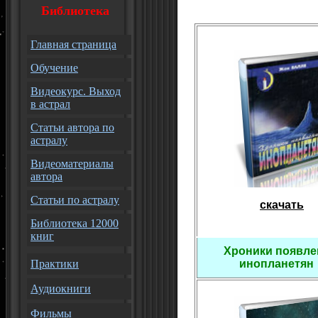
Библиотека
Главная страница
Обучение
Видеокурс. Выход
в астрал
Статьи автора по
астралу
Видеоматериалы
автора
Статьи по астралу
скачать
Библиотека 12000
книг
Хроники появл
Практики
инопланетя
Аудиокниги
Фильмы