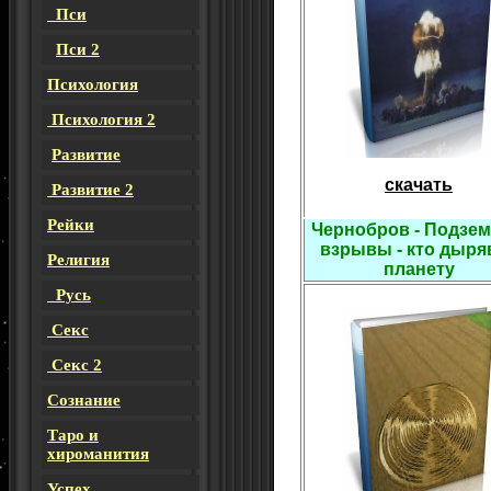
Пси
Пси 2
Психология
Психология 2
Развитие
скачать
Развитие 2
Рейки
Чернобров - Подзе
взрывы - кто дыря
Религия
планету
Русь
Секс
Секс 2
Сознание
Таро и
хироманития
Успех