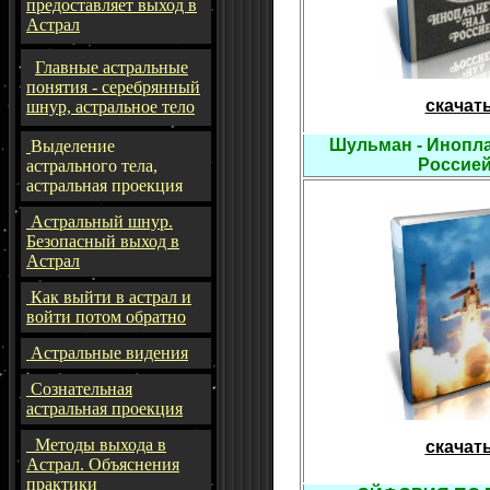
предоставляет выход в
Астрал
Главные астральные
понятия - серебрянный
скачат
шнур, астральное тело
Шульман - Инопла
Выделение
Россие
астрального тела,
астральная проекция
Астральный шнур.
Безопасный выход в
Астрал
Как выйти в астрал и
войти потом обратно
Астральные видения
Сознательная
астральная проекция
Методы выхода в
скачат
Астрал. Объяснения
практики