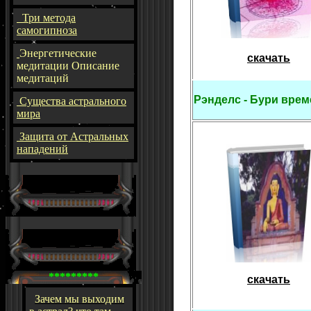
Три метода
самогипноза
Энергетические
скачать
медитации Описание
медитаций
Рэнделс - Бури вр
Существа астрального
мира
Защита от Астральных
нападений
*********
скачать
Зачем мы выходим