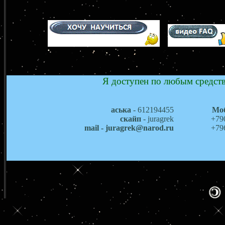
Я доступен по любым средств
аська
- 612194455
Мо
скайп
- juragrek
+79
mail - juragrek@narod.ru
+79