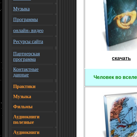
Музыка
Программы
онлайн- видео
Ресурсы сайта
Партнерская
скачать
программа
Контактные
данные
Человек во всел
Практики
Музыка
Фильмы
Аудиокниги
полезные
Аудиокниги