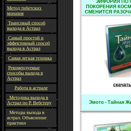
ЭЙФОРИЯ ПО 
ПОКОРЕНИЯ КОСМ
Метод тибетских
СМЕНИТСЯ РАЗОЧ
монахов
Трансовый способ
выхода в Астрал
Самый простой и
эффективный способ
выхода в Астрал
Самая легкая техника
Рекомендуемые
способы выхода в
Астрал
скачат
Работа в астрале
Методика выхода в
Эмото - Тайная 
Астрал по Р. Вебстеру
Методы выхода в
астрал. Объяснение
практики