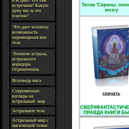
в астрал? что там
Титов 'Сирены, пою
встречаем? Какую
мозгу
цену мы за это
платим?
Что дает человеку
возможность
перемещения вне
тела
Понятие астрала,
астрального
коридора.
Ограничения.
Исповедь мага
Современные
скачать
взгляды на
астральный мир
СВЕРХФАНТАСТИЧ
Астральное тело
ПРАВДА КНИГИ Б
Астральный мир с
магической точки