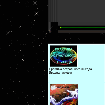
Практика астрального выхода.
Вводная лекция