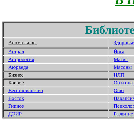
Библиоте
Аномальное
Здоровь
Астрал
Йога
Астрология
Магия
Аюрведа
Масоны
Бизнес
НЛП
Боевое
Он и она
Вегетарианство
Ошо
Восток
Парапси
Гипноз
Психоло
ДЭИР
Развитие