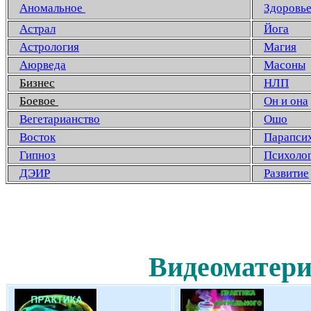
Аномальное
Здоровь
Астрал
Йога
Астрология
Магия
Аюрведа
Масоны
Бизнес
НЛП
Боевое
Он и она
Вегетарианство
Ошо
Восток
Парапси
Гипноз
Психоло
ДЭИР
Развитие
Видеоматери