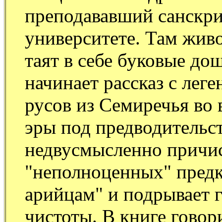
преподававший санскр
университете. Там жив
таят в себе буковые до
начинает рассказ с лег
русов из Семиречья во 
эры под предводительс
недвусмысленно причи
"неполноценных" предк
арийцам" и подрывает 
чистоты. В книге говори