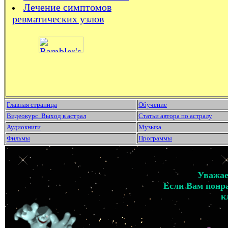
Лечение симптомов
ревматических узлов
Главная страница
Обучение
Видеокурс. Выход в астрал
Статьи автора по астралу
Аудиокниги
Музыка
Фильмы
Программы
Уважае
Если Вам понра
к