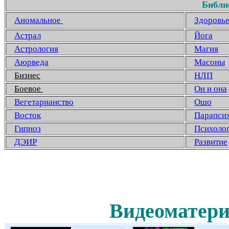
Библи
Аномальное
Здоровь
Астрал
Йога
Астрология
Магия
Аюрведа
Масоны
Бизнес
НЛП
Боевое
Он и она
Вегетарианство
Ошо
Восток
Парапси
Гипноз
Психоло
ДЭИР
Развитие
Видеоматери