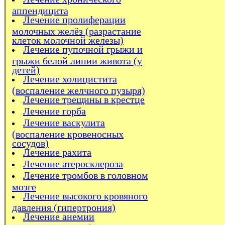
аппендицита
Лечение пролиферации
молочных желёз (разрастание
клеток молочной железы)
Лечение пупочной грыжи и
грыжи белой линии живота (у
детей)
Лечение холицистита
(воспаление желчного пузыря)
Лечение трещины в крестце
Лечение горба
Лечение васкулита
(воспаление кровеносных
сосудов)
Лечение рахита
Лечение атеросклероза
Лечение тромбов в головном
мозге
Лечение высокого кровяного
давления (гипертрония)
Лечение анемии