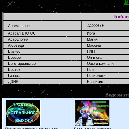
В
Библи
Здоровье
Аномальное
Астрал ВТО ОС
Йога
Астрология
Магия
Аюрведа
Масоны
Бизнес
НЛП
Боевое
Он и она
Вегетарианство
Ошо и компания
Восток
Пси
Гипноз
Психология
ДЭИР
Развитие
Видеомат