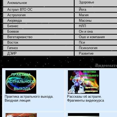
Здоровье
Аномальное
Астрал ВТО ОС
Йога
Астрология
Магия
Аюрведа
Масоны
Бизнес
НЛП
Боевое
Он и она
Вегетарианство
Ошо и компания
Восток
Пси
Гипноз
Психология
ДЭИР
Развитие
Видеомат
Практика астрального выхода.
Рассказы об астрале.
Вводная лекция
Фрагменты видеокурса