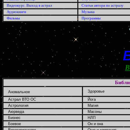
Видеокурс. Выход в астрал
Статьи автора по астралу
Аудиокниги
Музыка
Фильмы
Программы
В
Библи
Здоровье
Аномальное
Астрал ВТО ОС
Йога
Астрология
Магия
Аюрведа
Масоны
Бизнес
НЛП
Боевое
Он и она
Вегетарианство
Ошо и компания