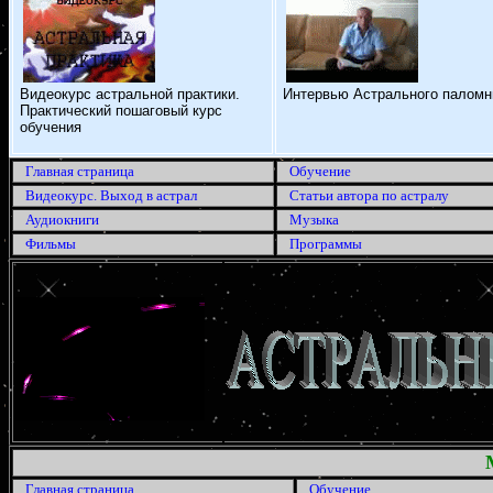
Видеокурс астральной практики.
Интервью Астрального паломн
Практический пошаговый курс
обучения
Главная страница
Обучение
Видеокурс. Выход в астрал
Статьи автора по астралу
Аудиокниги
Музыка
Фильмы
Программы
Главная страница
Обучение