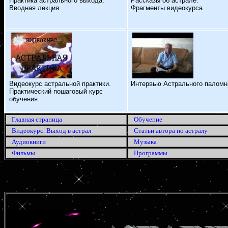
Практика астрального выхода.
Рассказы об астрале.
Вводная лекция
Фрагменты видеокурса
Видеокурс астральной практики.
Интервью Астрального паломн
Практический пошаговый курс
обучения
Главная страница
Обучение
Видеокурс. Выход в астрал
Статьи автора по астралу
Аудиокниги
Музыка
Фильмы
Программы