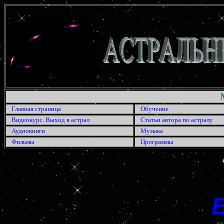
Главная страница
Обучение
Видеокурс. Выход в астрал
Статьи автора по астралу
Аудиокниги
Музыка
Фильмы
Программы