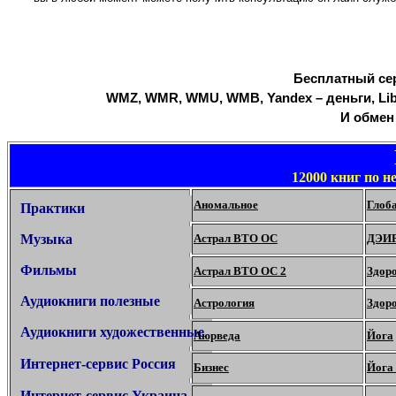
Бесплатный се
WMZ, WMR, WMU, WMB, Yandex – деньги, Liber
И обмен 
12000 книг по н
Аномальное
Глоб
Практики
Музыка
Астрал ВТО ОС
ДЭИ
Фильмы
Астрал ВТО ОС 2
Здор
Аудиокниги полезные
Астрология
Здоро
Аудиокниги художественные
Аюрведа
Йога
Интернет-сервис Россия
Бизнес
Йога
И
нтернет-сервис Украина