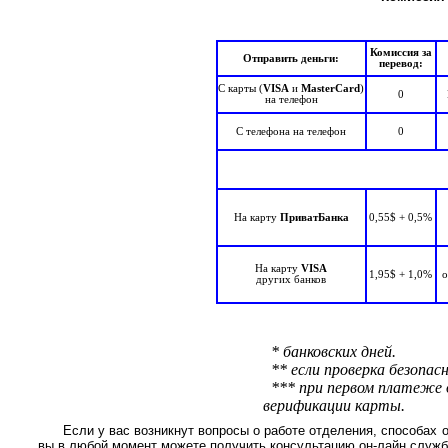
Комиссия за
Отправить деньги:
перевод:
С карты (
VISA
и
MasterCard
)
0
на телефон
С телефона на телефон
0
На карту
ПриватБанка
0,55$ + 0,5%
На карту
VISA
1,95$ + 1,0%
о
других банков
* банковских дней.
** если проверка безопас
*** при первом платеже д
верификации карты.
Если у вас возникнут вопросы о работе отделения, способах
вы в любой момент можете получить консультацию он-лайн служ