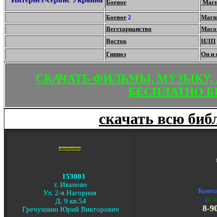
Боевое
Маг
Боевое
2
Маги
Вегетарианство
Масо
Восток
НЛП
Гипноз
Он и 
С
КАЧАТЬ ФИЛЬМЫ, МУЗЫКУ,
БЕСПЛАТНО Б
скачать всю биб
153003
г. Иваново
Конт
Ул. 2-я Нагорная
(
в 
Д. 9 кв.54
8-90
Гречушкин Юрий Викторович