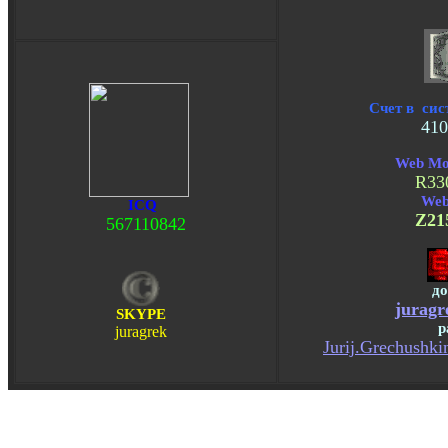
Счет в сис
41
Web M
R33
We
ICQ
Z21
567110842
д
jurag
SKYPE
р
juragrek
Jurij.Grechushk