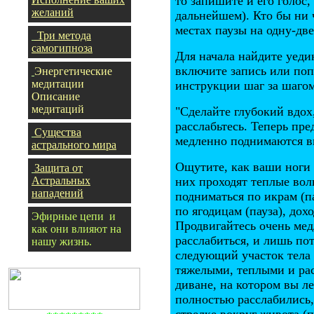
то запишите и его голос
желаний
дальнейшем). Кто бы ни 
местах паузы на одну-дв
Три метода
самогипноза
Для начала найдите уедин
включите запись или по
Энергетические
медитации
инструкции шаг за шагом
Описание
медитаций
"Сделайте глубокий вдох
расслабьтесь. Теперь пр
Существа
медленно поднимаются вв
астрального мира
Ощутите, как ваши ноги 
Защита от
Астральных
них проходят теплые вол
нападений
подниматься по икрам (па
по ягодицам (пауза), дох
Эфирные цепи и
Продвигайтесь очень мед
как они влияют на
расслабиться, и лишь по
нашу жизнь
.
следующий участок тела 
тяжелыми, теплыми и рас
диване, на котором вы ле
полностью расслабились,