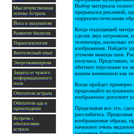
Выбор материала полност
Мыслечувственная
прерывался рекламой, о
основа Астрала
сюрреалистическими обра
Йога и оккультизм
Когда подходящий матери
Развитие биополя
сделав звук негромким, 
телевизора, насколько эт
Парапсихология
изображения. Найдите уд
Внетелесный опыт
утомляя мышцы шеи. Расс
получаса. Представьте, ч
Энерговампиризм
обитают персонажи на эк
З
ащита от чужого
вашим вниманием как мо
информационного
поля
Когда пройдет примерно 3
продолжайте вслушивать
Обитатели астрала
изображение дополнит у
Обитатели ада и
Проделывая все это, сде
преисподнии
расслабьтесь. Продолжая
Встречи с
воображаемые образы, пр
обитателями
начинают очень медленно
астрала
состояние бодрствующего