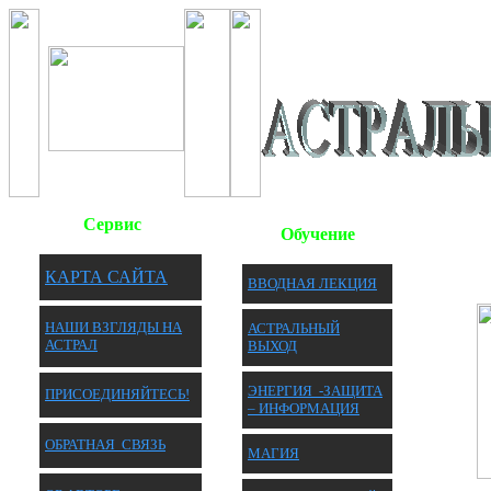
Сервис
Обучение
КАРТА САЙТА
ВВОДНАЯ ЛЕКЦИЯ
НАШИ ВЗГЛЯДЫ НА
АСТРАЛЬНЫЙ
АСТРАЛ
ВЫХОД
ЭНЕРГИЯ -ЗАЩИТА
П
РИСОЕДИНЯЙТЕСЬ!
– ИНФОРМАЦИЯ
ОБРАТНАЯ
СВЯЗЬ
МАГИЯ