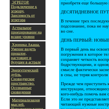
ЭГРЕГОР.
приобретя еще большую 
Подключение к
эгреору.
ДЕСЯТИДНЕВНОЕ ПУТ
Заисимость от
эгрегора
В течение трех последую
подсознание, пока не на
Астральное
во сне.
проецирование на
всшие уровни
ДЕНЬ ПЕРВЫЙ: НОВЫ
Хроника Акаша.
В первый день вы освоит
Умение видеть
прошлое,
погружения в которое те
настоящее и
сохраняет четкость восп
будущее в астрале
бодрствующими, и одновр
смысле фактически засне
Энергетический
в сны, не теряя контроля
дубль.
Сновидческое
пространство.
Прежде чем приступить к
Осознанные
инструкции, относящиеся
сновидения
кого-нибудь помочь вам 
Если это не представляе
Материализация
читающий нужные инструк
мыслей.
Исполнение ваших