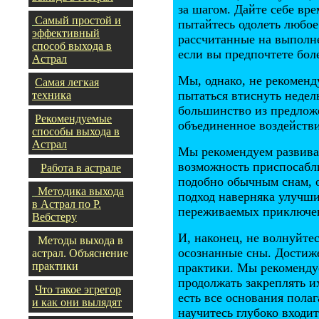
за шагом. Дайте себе вр
Самый простой и
пытайтесь одолеть любое
эффективный
рассчитанные на выполне
способ выхода в
если вы предпочтете бол
Астрал
Мы, однако, не рекоменду
Самая легкая
пытаться втиснуть недел
техника
большинство из предлож
Рекомендуемые
объединенное воздействи
способы выхода в
Астрал
Мы рекомендуем развиват
возможность приспосабли
Работа в астрале
подобно обычным снам, 
Методика выхода
подход наверняка улучш
в Астрал по Р.
переживаемых приключе
Вебстеру
И, наконец, не волнуйте
Методы выхода в
осознанные сны. Достиже
астрал. Объяснение
практики
практики. Мы рекоменду
продолжать закреплять и
Что такое эгрегор
есть все основания пола
и как они вылядят
научитесь глубоко входит