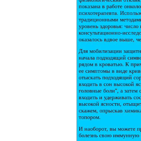
показана в работе онкол
психотерапевта. Использ
традиционными методами
уровень здоровья: числ
консультационно-исследо
оказалось вдвое выше, че
Для мобилизации защитн
начала подходящий симво
рядом в кроватью. К при
ее симптомы в виде крив
отыскать подходящий со
входить в сон высокой я
головные боли", а затем 
входить и удерживать со
высокой ясности, отыщит
скажем, опрыскав химика
топором.
И наоборот, вы можете п
болезнь свою иммунную 