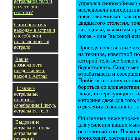
астральное тело и
управляя сноподобными 
из чего оно
исследовали альтернатив
состоит?
представлениями, как пр
двадцатого столетия, точ
Способности к
же, однако, мы хотим пр
выходам в астрал и
йогов - сны "высокой ясн
способности,
появляюшиеся в
астрале
Проводя собственные ис
на технике, известной п
Какие
которой тело все более и
возможности
бодрствовать. Спортсмен
предоставляет
отрабатывать и соверше
выход в Астрал
Прибегают к нему и онк
бороться со злокачеств
Главные
люди, интересующиеся н
астральные
понятия -
методике даже для того
серебрянный шнур,
отделения сознания от те
астральное тело
Описанные ниже упражне
Выделение
для усиления ваших мысл
астрального тела,
осознанный сон. Поскольк
астральная
происходит, состояние в
проекция