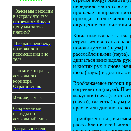
стрелке вокруг живота (п
*********
переднюю часть торса в 
Зачем мы выходим
пропадает напряженность
в астрал? что там
проходят теплые волны (
встречаем? Какую
ощущение спокойствия и 
цену мы за это
платим?
Когда нижняя часть тела 
струиться вверх вдоль ре
Что дает человеку
половину тела (пауза). 
возможность
расслабленными (пауза).
перемещения вне
тела
двигаться вниз вдоль рук
и кистях рук и снова нач
Понятие астрала,
шею (пауза) и достигают
астрального
коридора.
Воображаемые потоки пр
Ограничения.
согреваются (пауза). Пре
макушки (пауза), и от эт
Исповедь мага
(пауза), тяжесть (пауза)
кресле или диване, на ко
Современные
взгляды на
Приобретя опыт, вы смож
астральный мир
расслабления все быстрее
Астральное тело
вслушиваться в инструкц