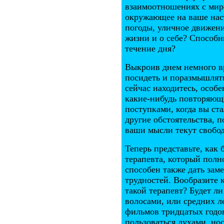
взаимоотношениях с мир
окружающее на ваше нас
погоды, уличное движени
жизни и о себе? Способн
течение дня?
Выкроив днем немного вр
посидеть и поразмышлять
сейчас находитесь, особ
какие-нибудь повторяющ
поступками, когда вы ст
другие обстоятельства, 
ваши мысли текут свобод
Теперь представьте, как
терапевта, который пол
способен также дать зам
трудностей. Вообразите 
такой терапевт? Будет 
волосами, или средних л
фильмов тридцатых годов
пользоваться духами, но