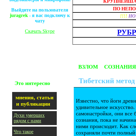
КРУПНЕЙША
ПО НЕПО
Выйдите на пользователя
juragrek
- я вас подключу к
!!!!
НО
чату
РУБ
Скачать
Skype
ВЗЛОМ СОЗНАНИ
Тибетский метод
Это интересно
мнения, статьи
Известно, что йоги древ
и публикации
удивительное искусство
самонастройки, они все 
Духи умерших
сознания, пока не начина
рядом с нами
ними происходит. Как сл
Что такое
сохраняли почти полный 