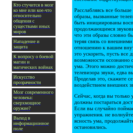
Кто стучится в мозг
Расслабляясь все больше
ко мне или кое-что
относительно
образы, вызванные телеп
общения с
быть инициированы восп
существами иных
продолжающимся звуковы
миров
что эти образы словно б
теряя связь со внешними 
Нападение и
защита
отношению к вашим внут
это ускорить, пусть все 
К вопросу о боевой
возможности осознанно о
магии и
ума. Этого можно достич
магических войнах
телевизора звуки, едва 
Искусство
Проделав это, скажите се
прозрачности
воздействием внешних з
Мозг современного
Сейчас, когда вы только 
человека:
должны постараться дост
сверхмощное
Если вы случайно поймае
оружие?
упражнения. не волнуйтес
Выход в
ясность ума, продолжайт
информационное
остановились.
поле