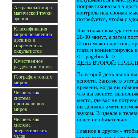
попрактиковаться в дост
Астральный мир с
контроль над своими мыс
магической точки
зрения
потребуется, чтобы с удо
Классификация
Как только вам удастся 
миров по мнению
20-30 минут, а затем по
древних и
Этого можно достичь, пр
современных
глаза и концентрируясь 
оккультистов
<!--pagebreak-->
Качественное
ДЕНЬ ВТОРОЙ: ПРИК
разделение миров
Во второй день вы на ша
География тонких
ясности. Занятие в этот 
миров
времени, когда вы обычн
Человек как
что вы заснете, выполня
система
место, где вас не потрев
проникающих
вы должны иметь возмож
миров
звуком. В идеале к теле
вовсе не обязательно.
Человек как
система
энергетических
Главное в другом - чтоб
узлов
программы мультфильмов 