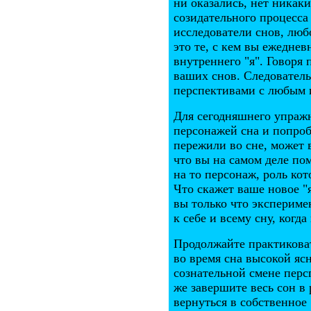
ни оказались, нет никак
созидательного процесса
исследователи снов, люб
это те, с кем вы ежеднев
внутреннего "я". Говоря
ваших снов. Следователь
перспективами с любым 
Для сегодняшнего упражн
персонажей сна и попробу
пережили во сне, может 
что вы на самом деле по
на то персонаж, роль кот
Что скажет ваше новое "
вы только что эксперим
к себе и всему сну, когд
Продолжайте практиковат
во время сна высокой яс
сознательной смене перс
же завершите весь сон в
вернуться в собственное