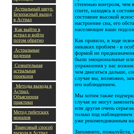
степенью контроля, чем в
Астральный шнур.
спите, находясь в состоя
Безопасный выход
состояние высокой яснос
в Астрал
настроение сна, его обс
населяющие ваше подсоз
Как выйти в
астрал и войти
Как правило, в ходе осв
потом обратно
никаких проблем - в осо
Астральные
формой не предназначены
видения
были эмоциональные или
упражнения у вас возни
Сознательная
астральная
чем двигаться дальше, с
проекция
случае вы, возможно, за
его наблюдением.
Методы выхода в
Астрал.
Мы хотим также подчеркн
Объяснения
случае не могут заменит
практики
или другая очень серьез
Метод тибетских
только под наблюдением 
монахов
уже рекомендованным ва
Трансовый способ
Запомните, пожалуйста, 
выхода в Астрал