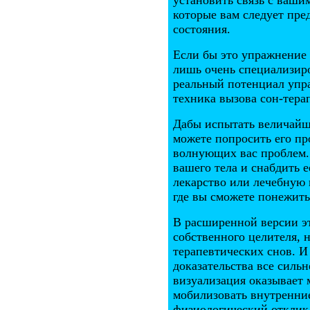
установить связь с вашим
которые вам следует пре
состояния.
Если бы это упражнение 
лишь очень специализиро
реальный потенциал упра
техника вызова сон-тера
Дабы испытать величайш
можете попросить его пр
волнующих вас проблем.
вашего тела и снабдить 
лекарство или лечебную 
где вы сможете понежить
В расширенной версии э
собственного целителя, 
терапевтических снов. И
доказательства все сильн
визуализация оказывает
мобилизовать внутренние
физиологический отклик 