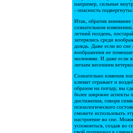
например, сильные внутр
- опасность подвергнуть
Итак, обратив внимание 
сознательном изменении.
летний полдень, постарай
затерялись среди вообра
дождь. Даже если во сне
воображения не помешает
молниями. И даже если в
легким весенним ветерк
Сознательно изменив пог
климат отражает и возде
образом на погоду, вы с
более широкие аспекты о
достижения, говоря сим
психологического состоя
сможете использовать эт
настроение во сне. Можн
успокоиться, создав во 
свой потенциал к самоиз