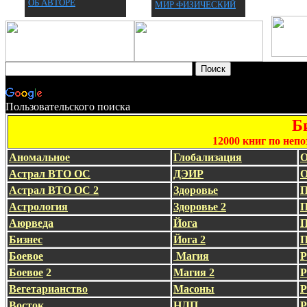
ОБ АВТОРЕ
МИР ФИЗИЧЕСКИЙ
Пользовательского поиска
Б
12000 книг по неп
Аномальное
Глобализация
О
Астрал ВТО ОС
ДЭИР
О
Астрал ВТО ОС 2
Здоровье
П
Астрология
Здоровье 2
П
Аюрведа
Йога
П
Бизнес
Йога 2
П
Боевое
Магия
Р
Боевое
2
Магия 2
Р
Вегетарианство
Масоны
Р
Восток
НЛП
Р