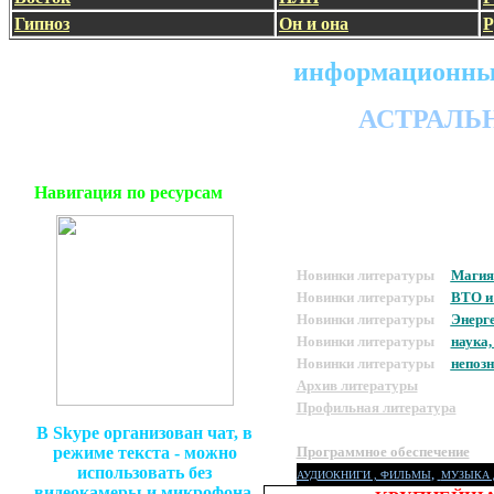
Гипноз
Он и она
Р
информационный
АСТРАЛЬ
Навигация по ресурсам
Новинки литературы
Магия
Новинки литературы
ВТО и
Новинки литературы
Энерге
Новинки литературы
наука
Новинки литературы
непоз
Архив литературы
Профильная литература
Методическая литература
В
Skype
организован чат, в
режиме текста - можно
Программное обеспечение
использовать без
,
АУДИОКНИГИ , ФИЛЬМЫ
МУЗЫКА 
видеокамеры и микрофона.