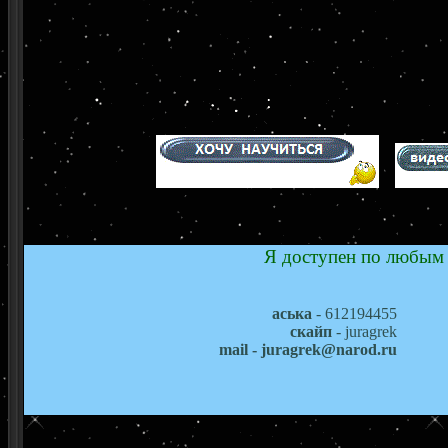
Я доступен по любым 
аська
- 612194455
скайп
- juragrek
mail - juragrek@narod.ru