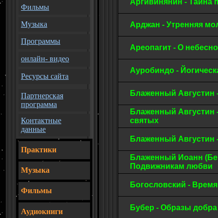
Аргивинянин - Тайна 
Фильмы
Музыка
Арджан - Утренняя м
Программы
Ареопагит - О небесн
онлайн- видео
Ауробиндо - Йогичес
Ресурсы сайта
Блаженный Августин 
Партнерская
программа
Блаженный Августин 
Контактные
святых
данные
Блаженный Августин 
Практики
Блаженный Иоанн (Бер
Подвижникам любви
Музыка
Богословский - Врем
Фильмы
Бубер - Образы добра
Аудиокниги