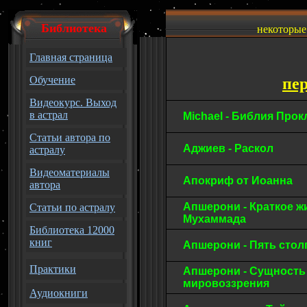
Библиотека
некоторые
Главная страница
Обучение
пе
Видеокурс. Выход
в астрал
Michael - Библия Про
Статьи автора по
Аджиев - Раскол
астралу
Видеоматериалы
Апокриф от Иоанна
автора
Апшерони - Краткое 
Статьи по астралу
Мухаммада
Библиотека 12000
книг
Апшерони - Пять сто
Практики
Апшерони - Сущность
мировоззрения
Аудиокниги