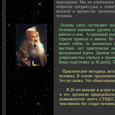
мироздания. Мы не навязываем
отбросив предрассудки и понят
явлений и процессов, проникн
человека
Основу сайта составляют ма
Основное внимание уделено пр
работы в нем. Астральный выхо
строгие правила и законы. Но
может сойти, то заниматься 
мистики, нет практически н
врожденный идиот. Данные те
добросовестно учиться и трен
Вашу подготовку за 30 дней). Т
Практические методики, кот
человека. В основе предложен
Это не сказка. Это объективная
Я 20 лет выхожу в астрал и 
в его организм природойил
возможностей своего СУЩЕСТ
чем именно бог создал человек