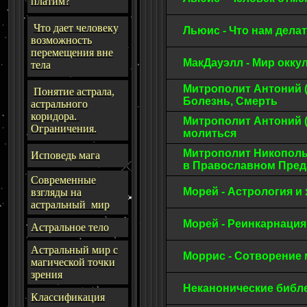
платим?
Что дает человеку
Льюис - Что нам дел
возможность
перемещения вне
МакДауэлл - Мир окк
тела
Митрополит Антоний (
Понятие астрала,
Болезнь, Смерть
астрального
коридора.
Митрополит Антоний (
Ограничения.
молиться
Митрополит Никопольс
Исповедь мага
в Православном Пре
Современные
Морей - Астрология и
взгляды на
астральный мир
Морей - Реинкарнаци
Астральное тело
Астральный мир с
Моррис - Сотворение
магической точки
зрения
Неканонические библ
Классификация