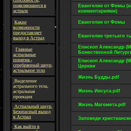
способности,
появляюшиеся в
Евангелие от Фомы (а
астрале
комментариями)
Какие
Евангелие от Фомы
возможности
предоставляет
Евангелие третьего 
выход в Астрал
Епископ Александр (М
Главные
Божественной Литур
астральные
понятия -
Епископ Александр (М
серебрянный шнур,
Церкви
астральное тело
Жизнь Будды.pdf
Выделение
астрального тела,
Жизнь Иисуса.pdf
астральная
проекция
Жизнь Магомета.pdf
Астральный шнур.
Безопасный выход
в Астрал
Заповеди христианс
Как выйти в