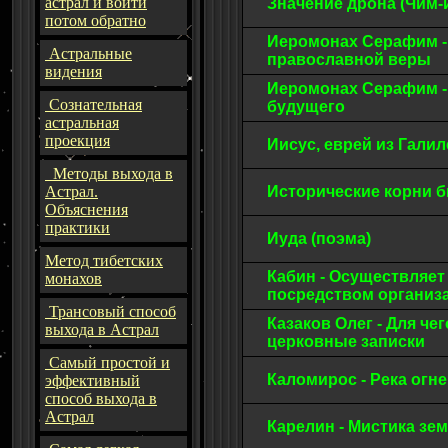
астрал и войти
Значение дрона (Чим-
потом обратно
Иеромонах Серафим -
Астральные
православной веры
видения
Иеромонах Серафим -
Сознательная
будущего
астральная
проекция
Иисус, еврей из Галил
Методы выхода в
Астрал.
Исторические корни 
Объяснения
практики
Иуда (поэма)
Метод тибетских
Кабин - Осуществляет
монахов
посредством органи
Трансовый способ
Казаков Олег - Для че
выхода в Астрал
церковные записки
Самый простой и
Каломирос - Река огн
эффективный
способ выхода в
Астрал
Карелин - Мистика з