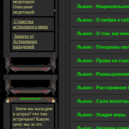
медитации
Льюис - Национально
Описание
медитаций
Льюис - О любви к се
Существа
астрального мира
Льюис - О том, как н
Защита от
Астральных
нападений
Льюис - Похороны в
Льюис - Право на сча
Льюис - Размышления
Льюис - Расторжение
*********
Льюис - Сила молит
Зачем мы выходим
в астрал? что там
Льюис - Упадок веры
встречаем? Какую
цену мы за это
Льюис - Человек отм