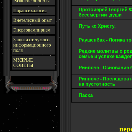
Развитие биополя
Протоиерей Георгий 
Парапсихология
бессмертии души
Внетелесный опыт
Путь ко Христу.
Энерговампиризм
З
ащита от чужого
Раушенбах - Логика 
информационного
поля
Редкие молитвы о род
семье и успехе каждо
МУДРЫЕ
СОВЕТЫ
Ринпоче - Основание
Ринпоче - Последова
на пустотность
Пасха
пер