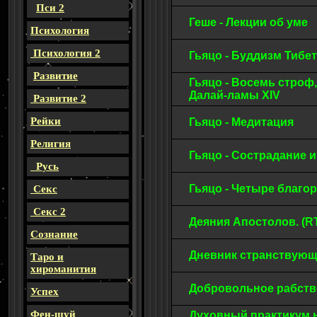
Пси 2
Геше - Лекции об уме
Психология
Психология 2
Гьяцо - Буддизм Тибе
Развитие
Гьяцо - Восемь строф
Далай-ламы XIV
Развитие 2
Рейки
Гьяцо - Медитация
Религия
Гьяцо - Сострадание
Русь
Гьяцо - Четыре благ
Секс
Секс 2
Деяния Апостолов. (
Сознание
Дневник странствующ
Таро и
хироманития
Добровольное рабст
Успех
Фен-шуй
Духовный практикум н