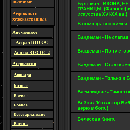
полезные
Булгаков - ИКОНА, Е
ГРАНИЦЫ. (Философия
Аудиокниги
искусства XVI-XX вв.)
художественные
В помощь кающимся
Аномальное
Вандеман - Не слепая
Астрал ВТО ОС
Вандеман - По ту сто
Астрал ВТО ОС 2
Астрология
Вандеман - Столкнов
Аюрведа
Вандеман - Только в 
Бизнес
Василиадис - Таинст
Боевое
Вейник 'Кто автор Биб
Боевое
верю в бога')
Вегетарианство
Велесова Книга
Восток