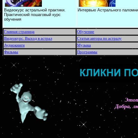
Видеокурс астральной практики.
Интервью Астрального паломни
Практический пошаговый курс
обучения
Главная страница
Обучение
Видеокурс. Выход в астрал
Статьи автора по астралу
Аудиокниги
Музыка
Фильмы
Программы
Этот
Добра, л