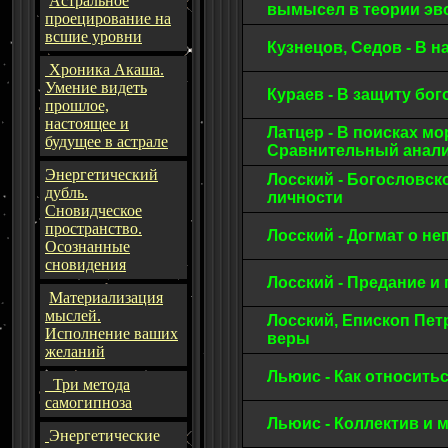
Астральное
вымысел в теории э
проецирование на
всшие уровни
Кузнецов, Седов - В
Хроника Акаша.
Умение видеть
Кураев - В защиту бо
прошлое,
настоящее и
Латцер - В поисках м
будущее в астрале
Сравнительный анали
Энергетический
Лосский - Богословск
дубль.
личности
Сновидческое
пространство.
Лосский - Догмат о н
Осознанные
сновидения
Лосский - Предание и
Материализация
мыслей.
Лосский, Епископ Пет
Исполнение ваших
веры
желаний
Льюис - Как относить
Три метода
самогипноза
Льюис - Коллектив и 
Энергетические