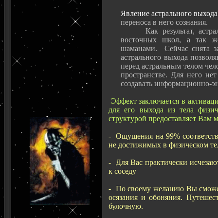
Явление астрального выход
переноса в него сознания.
Как результат, астральн
восточных школ, а так ж
шаманами. Сейчас снята з
астрального выхода позвол
перед астральным телом чел
пространстве. Для него нет
создавать информационно-эн
Эффект заключается в активаци
для его выхода из тела физич
структурой предоставляет Вам 
- Ощущения на 99% соответству
не достижимых в физическом те
- Для Вас практически исчезаю
к соседу
- По своему желанию Вы сможет
осязания и обоняния. Путешес
булочную.