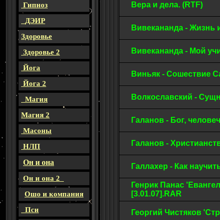
Вера и дела. (RTF)
Гипноз
ДЭИР
Вивекананда - Жизнь
Здоровье
Вивекананда - Мой у
Здоровье 2
Йога
Виньяк - Сошествие 
Йога 2
Волкославский - Сущ
Магия
Магия 2
Галанов - Бог, челов
Масоны
Галанов - Христианс
НЛП
Он и она
Галлахер - Как научи
Он и она 2
Генрик Панас 'Еванге
[3.01.07].RAR
Ошо и компания
Пси
Георгий Чистяков 'Стр