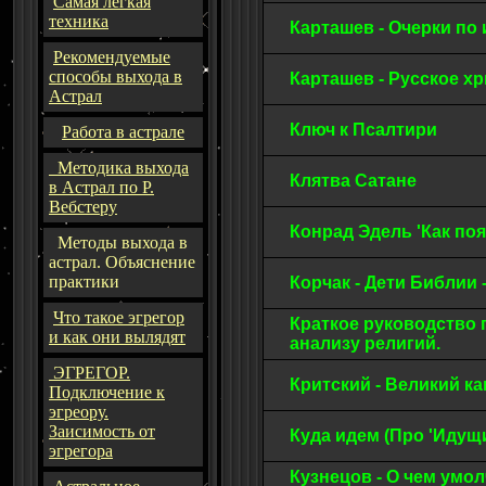
Самая легкая
техника
Карташев - Очерки по
Рекомендуемые
способы выхода в
Карташев - Русское х
Астрал
Ключ к Псалтири
Работа в астрале
Методика выхода
Клятва Сатане
в Астрал по Р.
Вебстеру
Конрад Эдель 'Как п
Методы выхода в
астрал. Объяснение
практики
Корчак - Дети Библии
Что такое эгрегор
Краткое руководство
и как они вылядят
анализу религий.
ЭГРЕГОР.
Критский - Великий к
Подключение к
эгреору.
Заисимость от
Куда идем (Про 'Идущи
эгрегора
Кузнецов - О чем умо