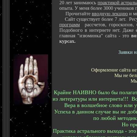
20 лет занимаюсь
практикой астрал
опыта. У меня более 3000 учеников 
Прочитайте
вводную лекцию
и м
Сайт существует более 7 лет. Ресу
программ
рассчетов, гороскопов,
Подобного в интернете нет. Даже 
главная "изюминка" сайта - это
во
курсах.
Заявки 
Оформление сайта не
Мы не бел
Мы
Крайне НАИВНО было бы полагать,
из литературы или интернета!!! В
Вера в волшебное слово или
Успеха в данном случае вы не доб
по любой методике
Но пр
Практика астрального выхода - эт