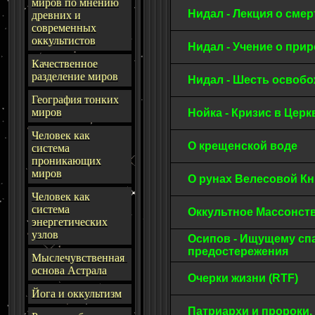
миров по мнению
Нидал - Лекция о сме
древних и
современных
оккультистов
Нидал - Учение о при
Качественное
разделение миров
Нидал - Шесть осво
География тонких
миров
Нойка - Кризис в Цер
Человек как
О крещенской воде
система
проникающих
миров
О рунах Велесовой К
Человек как
система
Оккультное Массонств
энергетических
узлов
Осипов - Ищущему сп
предостережения
Мыслечувственная
основа Астрала
Очерки жизни (RTF)
Йога и оккультизм
Патриархи и пророки.